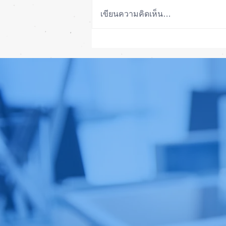
เขียนความคิดเห็น…
รอดปาฏิหาริย์ iPhone 17 Pro
Max ตกจากฟ้าไม่พัง! ⚡📱