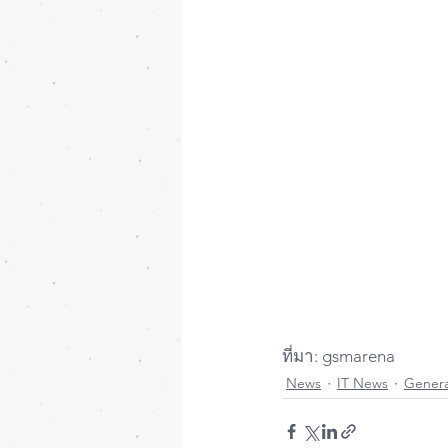
ที่มา: gsmarena
News
IT News
Gener