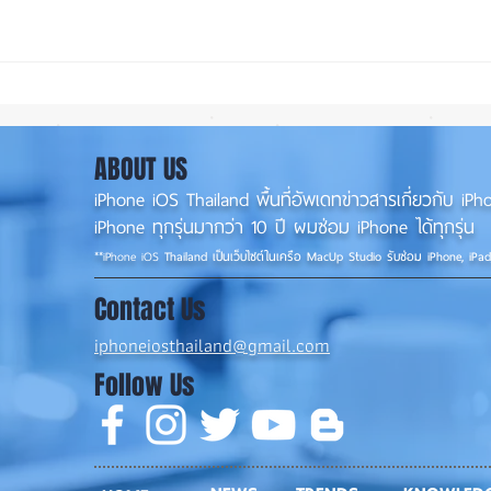
iOS 27 ทำ iPhone จอใหญ่ขึ้น
ลือ! 
น่าใช้กว่าเดิม หลายแอปรองรับ
📱
แนวนอนเต็มรูปแบบ! 📱✨
ABOUT US
iPhone iOS Thailand พื้นที่อัพเดทข่าวสารเกี่ยวกับ 
iPhone ทุกรุ่นมากว่า 10 ปี ผมซ่อม iPhone ได้ทุกรุ่น
**
iPhone iOS
Thailand เป็นเว็บไซต์ในเครือ MacUp Studio รับซ่อม iPhone, iPa
Contact Us
iphoneiosthailand@gmail.com
Follow Us