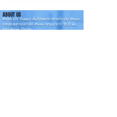
ไหม? iPhone
Vs. 12Pro Vs. iP
13Pro
ABOUT US
iPhone iOS Thailand พื้นที่อัพเดทข่าวสารเกี่ยวกับ iPhone
จากประสบการณ์การใช้ iPhone ทุกรุ่นมากว่า 10 ปี ผม
ซ่อม iPhone ได้ทุกรุ่น
**
iPhone iOS
Thailand เป็นเว็บไซต์ในเครือ MacUp Studio รับซ่อม iPhone, iPad,
iMac, Macbook ทุกรุ่นทุกอาการ
Contact Us
iphoneiosthailand@gmail.com
Follow Us
HOME
NEWS
TRENDS
MACUP STUDIO
KNOWLEDGE
EV Cars
เรื่องเด่น
General
งานซ่อมต่างๆ
Os / iOs
Fashion
แอดอยากบอก
iT
Android
ข่าว iPhone
Food
ซ่อมการ์ดจอ
Health
About Us
Sports
Food
อะไหล่ช่าง
Beauty
เครื่องมือสอง
HOW TO
VIDEO
จัดเต็ม!!
เกี่ยวกับเรา