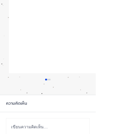
ความคิดเห็น
สุขภาพแบตลด เครื่องปกติ
เปรียบเทียบ iPho
เขียนความคิดเห็น…