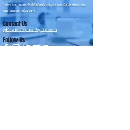
**
iPhone iOS
Thailand เป็นเว็บไซต์ในเครือ MacUp Studio รับซ่อม iPhone, iPad,
iMac, Macbook ทุกรุ่นทุกอาการ
Contact Us
iphoneiosthailand@gmail.com
Follow Us
HOME
NEWS
TRENDS
MACUP STUDIO
KNOWLEDGE
EV Cars
เรื่องเด่น
General
งานซ่อมต่างๆ
Os / iOs
Fashion
แอดอยากบอก
iT
Android
ข่าว iPhone
Food
ซ่อมการ์ดจอ
Health
About Us
Sports
Food
อะไหล่ช่าง
Beauty
เครื่องมือสอง
HOW TO
VIDEO
จัดเต็ม!!
เกี่ยวกับเรา