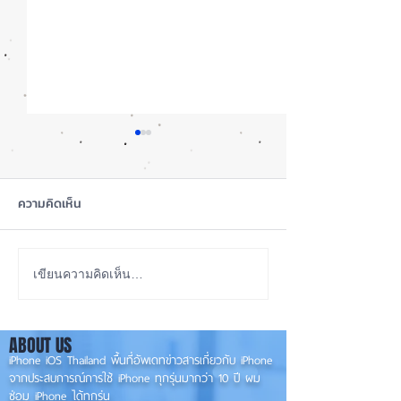
ความคิดเห็น
รอดปาฏิหาริย์ iPhone 17
iOS 27 ทำ iPhon
เขียนความคิดเห็น…
Pro Max ตกจากฟ้าไม่พัง! ⚡
ขึ้น น่าใช้กว่าเดิ
องรับแนวนอนเต็ม
📱
ABOUT US
✨
iPhone iOS Thailand พื้นที่อัพเดทข่าวสารเกี่ยวกับ iPhone
จากประสบการณ์การใช้ iPhone ทุกรุ่นมากว่า 10 ปี ผม
ซ่อม iPhone ได้ทุกรุ่น