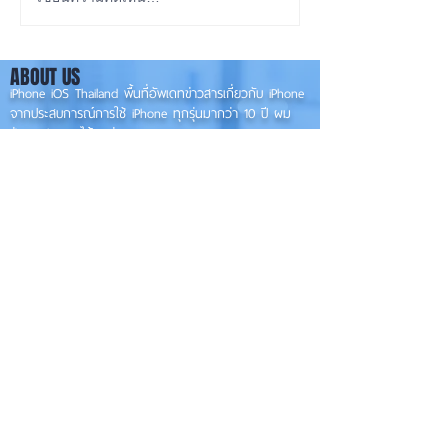
iOS 27 ทำ iPhone จอใหญ่
ลือ! iPhone 18e จ
ขึ้น น่าใช้กว่าเดิม หลายแอปร
RAM! 📱
องรับแนวนอนเต็มรูปแบบ! 📱
ABOUT US
✨
iPhone iOS Thailand พื้นที่อัพเดทข่าวสารเกี่ยวกับ iPhone
จากประสบการณ์การใช้ iPhone ทุกรุ่นมากว่า 10 ปี ผม
ซ่อม iPhone ได้ทุกรุ่น
**
iPhone iOS
Thailand เป็นเว็บไซต์ในเครือ MacUp Studio รับซ่อม iPhone, iPad,
iMac, Macbook ทุกรุ่นทุกอาการ
Contact Us
iphoneiosthailand@gmail.com
Follow Us
HOME
NEWS
TRENDS
MACUP STUDIO
KNOWLEDGE
EV Cars
เรื่องเด่น
General
งานซ่อมต่างๆ
Os / iOs
Fashion
แอดอยากบอก
iT
Android
ข่าว iPhone
Food
ซ่อมการ์ดจอ
Health
About Us
Sports
Food
อะไหล่ช่าง
Beauty
เครื่องมือสอง
HOW TO
VIDEO
จัดเต็ม!!
เกี่ยวกับเรา