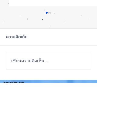
ความคิดเห็น
รอดปาฏิหาริย์ iPhone 17
iOS 27 ทำ iPhon
เขียนความคิดเห็น…
Pro Max ตกจากฟ้าไม่พัง! ⚡
ขึ้น น่าใช้กว่าเดิ
องรับแนวนอนเต็ม
📱
ABOUT US
✨
iPhone iOS Thailand พื้นที่อัพเดทข่าวสารเกี่ยวกับ iPhone
จากประสบการณ์การใช้ iPhone ทุกรุ่นมากว่า 10 ปี ผม
ซ่อม iPhone ได้ทุกรุ่น
**
iPhone iOS
Thailand เป็นเว็บไซต์ในเครือ MacUp Studio รับซ่อม iPhone, iPad,
iMac, Macbook ทุกรุ่นทุกอาการ
Contact Us
iphoneiosthailand@gmail.com