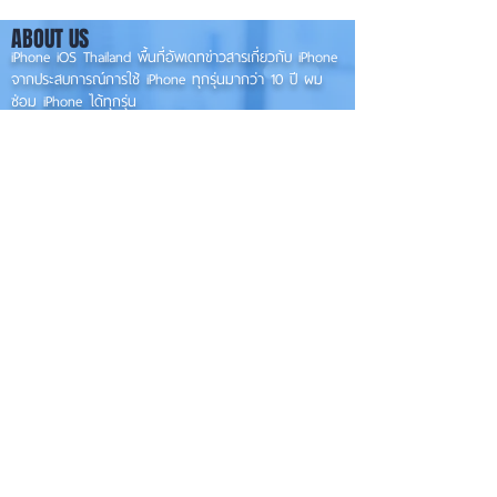
องรับแนวนอนเต็ม
📱
ABOUT US
✨
iPhone iOS Thailand พื้นที่อัพเดทข่าวสารเกี่ยวกับ iPhone
จากประสบการณ์การใช้ iPhone ทุกรุ่นมากว่า 10 ปี ผม
ซ่อม iPhone ได้ทุกรุ่น
**
iPhone iOS
Thailand เป็นเว็บไซต์ในเครือ MacUp Studio รับซ่อม iPhone, iPad,
iMac, Macbook ทุกรุ่นทุกอาการ
Contact Us
iphoneiosthailand@gmail.com
Follow Us
HOME
NEWS
TRENDS
MACUP STUDIO
KNOWLEDGE
EV Cars
เรื่องเด่น
General
งานซ่อมต่างๆ
Os / iOs
Fashion
แอดอยากบอก
iT
Android
ข่าว iPhone
Food
ซ่อมการ์ดจอ
Health
About Us
Sports
Food
อะไหล่ช่าง
Beauty
เครื่องมือสอง
HOW TO
VIDEO
จัดเต็ม!!
เกี่ยวกับเรา