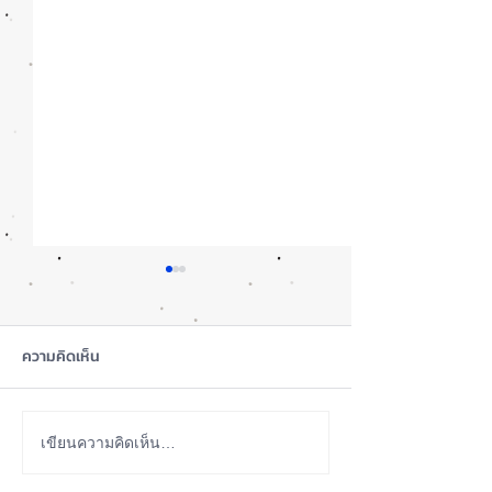
ความคิดเห็น
รอดปาฏิหาริย์ iPhone 17
iOS 27 ทำ iPhon
เขียนความคิดเห็น…
Pro Max ตกจากฟ้าไม่พัง! ⚡
ขึ้น น่าใช้กว่าเดิ