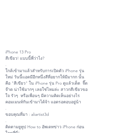
iPhone 13 Pro 
สีเขียว! แบบนี้พี่ว่าไง?
.
ใกล้เข้ามาแล้วสำหรับการเปิดตัว iPhone รุ่น
ใหม่ วันนี้แอดมีอีกหนึ่งสีที่อยากให้มีมากก นั้น
คือ "สีเขียว" ใน iPhone รุ่น Pro ดูแล้วเด็ด  จี๊ด
จ๊าด น่าใช้มากๆ เลยใช่ไหมล่ะ สาวกสีเขียวขอ
ใจ รัวๆ  หรือเพื่อนๆ มีความคิดเห็นอย่างไร 
คอมเมนท์กันเข้ามาได้จ้า แอดรอตอบอยู่น้า  
.
ขอบคุณที่มา : aliartist3d
.
ติดตามยูทูป How to อัพเดทข่าว iPhone ก่อน