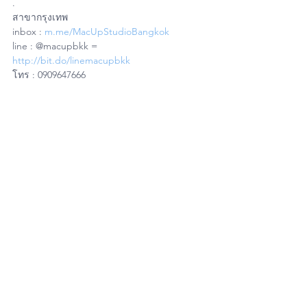
.
สาขากรุงเทพ
inbox : 
m.me/MacUpStudioBangkok
line : @macupbkk = 
http://bit.do/linemacupbkk
โทร : 0909647666