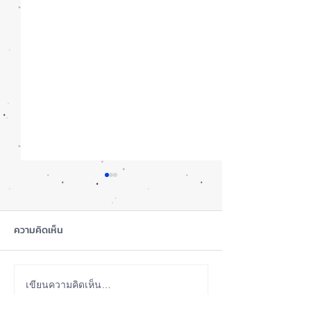
ความคิดเห็น
เทียบกันให้ชัดๆ! ส่องคาด
รอดปาฏิหาริย์ iP
เขียนความคิดเห็น…
การณ์สเปก iPhone 18 Pro
Pro Max ตกจากฟ้า