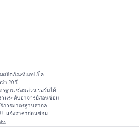
มผลิตภัณฑ์แอปเปิ้ล
่า 20 ปี
าตรฐาน ซ่อมด่วน รอรับได้
งานระดับอาจารย์สอนซ่อม
ย บริการมาตรฐานสากล
!!! แจ้งราคาก่อนซ่อม
obs