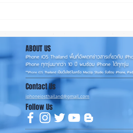
iPad Pro เปิดไม่ติด ส่งซ่อมที่
เปลี่
ร้านซ่อมiPadขอนแก่น
เครื่
0956565090
ABOUT US
iPhone iOS Thailand พื้นที่อัพเดทข่าวสารเกี่ยวกับ 
iPhone ทุกรุ่นมากว่า 10 ปี ผมซ่อม iPhone ได้ทุกรุ่น
**
iPhone iOS
Thailand เป็นเว็บไซต์ในเครือ MacUp Studio รับซ่อม iPhone, iPa
Contact Us
iphoneiosthailand@gmail.com
Follow Us