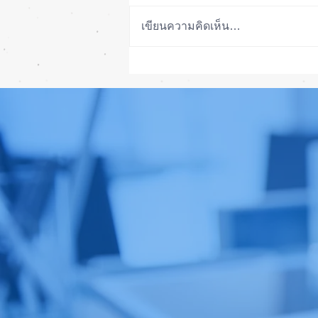
เขียนความคิดเห็น…
วิธีลอกจอ iPad Pro 12.9 กระจก
แตก ลอกจอได้ ถูกกว่าเปลี่ยนจอ
ใหม่ได้จอแท้เดิมๆ