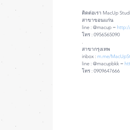
ติดต่อเรา MacUp Studi
สาขาขอนแก่น
line : @macup = 
http:
โทร : 0956565090
.
สาขากรุงเทพ
inbox : 
m.me/MacUpSt
line : @macupbkk = 
ht
โทร : 0909647666