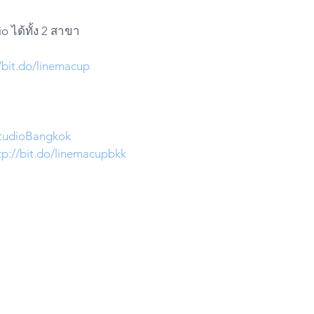
o ได้ทั้ง 2 สาขา
//bit.do/linemacup
udioBangkok
tp://bit.do/linemacupbkk