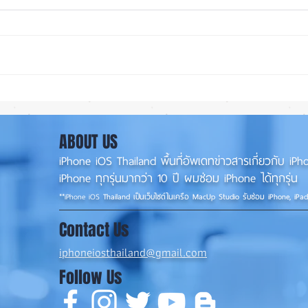
iPad Pro เปิดไม่ติด ส่งซ่อมที่
เปลี่
ร้านซ่อมiPadขอนแก่น
เครื่
0956565090
ABOUT US
iPhone iOS Thailand พื้นที่อัพเดทข่าวสารเกี่ยวกับ 
iPhone ทุกรุ่นมากว่า 10 ปี ผมซ่อม iPhone ได้ทุกรุ่น
**
iPhone iOS
Thailand เป็นเว็บไซต์ในเครือ MacUp Studio รับซ่อม iPhone, iPa
Contact Us
iphoneiosthailand@gmail.com
Follow Us