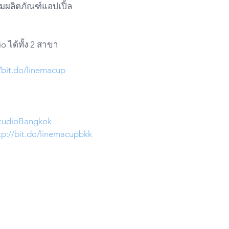
มผลิตภัณฑ์แอปเปิ้ล
o ได้ทั้ง 2 สาขา
//bit.do/linemacup
udioBangkok
tp://bit.do/linemacupbkk