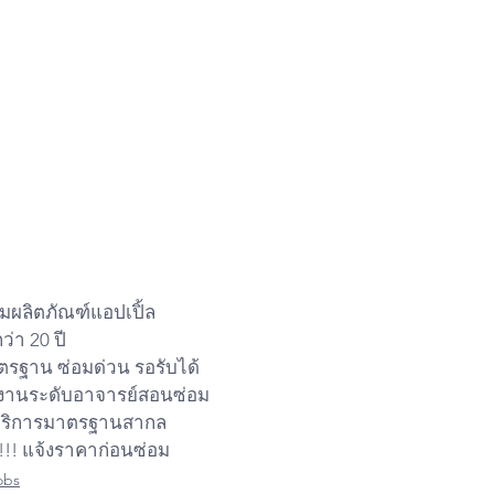
มผลิตภัณฑ์แอปเปิ้ล
่า 20 ปี
าตรฐาน ซ่อมด่วน รอรับได้
งานระดับอาจารย์สอนซ่อม
ย บริการมาตรฐานสากล
!!! แจ้งราคาก่อนซ่อม
obs