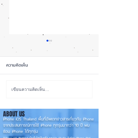
ความคิดเห็น
รอดปาฏิหาริย์ iPhone 17
iOS 27 ทำ iPhon
เขียนความคิดเห็น…
Pro Max ตกจากฟ้าไม่พัง! ⚡
ขึ้น น่าใช้กว่าเดิ
องรับแนวนอนเต็ม
📱
ABOUT US
✨
iPhone iOS Thailand พื้นที่อัพเดทข่าวสารเกี่ยวกับ iPhone
จากประสบการณ์การใช้ iPhone ทุกรุ่นมากว่า 10 ปี ผม
ซ่อม iPhone ได้ทุกรุ่น