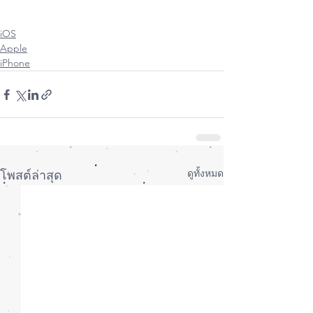
#MacUpStudio
#FixitUp
#ซ่อมMac
#ซ่อมiPhone
#ซ่อมiPad
#ซ่อมAppleWatch
iOS
Apple
iPhone
ดูทั้งหมด
โพสต์ล่าสุด