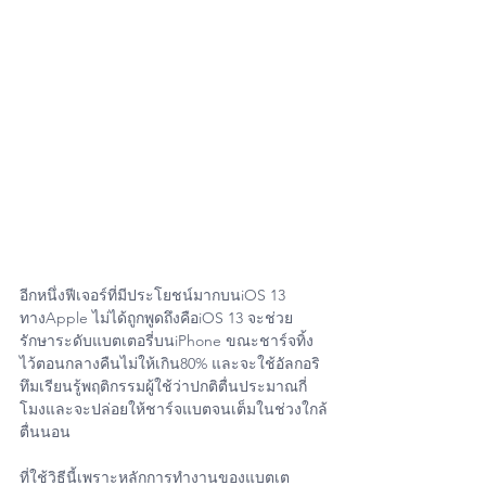
อีกหนึ่งฟีเจอร์ที่มีประโยชน์มากบนiOS 13 
ทางApple ไม่ได้ถูกพูดถึงคือiOS 13 จะช่วย
รักษาระดับแบตเตอรี่บนiPhone ขณะชาร์จทิ้ง
ไว้ตอนกลางคืนไม่ให้เกิน80% และจะใช้อัลกอริ
ทึมเรียนรู้พฤติกรรมผู้ใช้ว่าปกติตื่นประมาณกี่
โมงและจะปล่อยให้ชาร์จแบตจนเต็มในช่วงใกล้
ตื่นนอน
ที่ใช้วิธีนี้เพราะหลักการทำงานของแบตเต