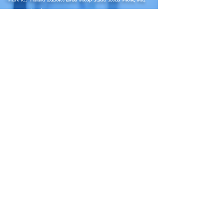
**
iPhone iOS
Thailand เป็นเว็บไซต์ในเครือ MacUp Studio รับซ่อม iPhone, iPad,
iMac, Macbook ทุกรุ่นทุกอาการ
Contact Us
iphoneiosthailand@gmail.com
Follow Us
HOME
NEWS
TRENDS
MACUP STUDIO
KNOWLEDGE
EV Cars
เรื่องเด่น
General
งานซ่อมต่างๆ
Os / iOs
Fashion
แอดอยากบอก
iT
Android
ข่าว iPhone
Food
ซ่อมการ์ดจอ
Health
About Us
Sports
Food
อะไหล่ช่าง
Beauty
เครื่องมือสอง
HOW TO
VIDEO
จัดเต็ม!!
เกี่ยวกับเรา