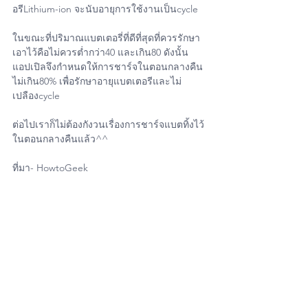
อรีLithium-ion จะนับอายุการใช้งานเป็นcycle 
ในขณะที่ปริมาณแบตเตอรี่ที่ดีที่สุดที่ควรรักษา
เอาไว้คือไม่ควรต่ำกว่า40 และเกิน80 ดังนั้น
แอปเปิลจึงกำหนดให้การชาร์จในตอนกลางคืน
ไม่เกิน80% เพื่อรักษาอายุแบตเตอรีและไม่
เปลืองcycle 
ต่อไปเราก็ไม่ต้องกังวนเรื่องการชาร์จแบตทิ้งไว้
ในตอนกลางคืนแล้ว^^
ที่มา- HowtoGeek
#Apple
#iPhone
#iPad
#Mac
#Macbook
#MacAir
#iMac
#MacPro
#AppleWatch
#iOs
#Os
#iPadOs
#iPhone11
#iPhone11Pro
#iPhone11ProMax
#AppleUserThailand
#iPhoneiOsThailand
#ItUser
#MacUpStoreOnline
#MacUpStudioBangkok
#iPhoneiOsUser
#iPadOsUser
#WatchOsUser
#UserThailand