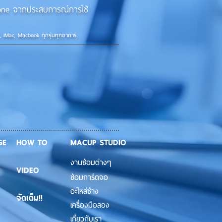
iPhone จากประสบการณ์การใช้
d, iMac, Macbook ทุกรุ่นทุกอาการ
GE
HOW TO
MACUP STUDIO
งานซ่อมต่างๆ
VIDEO
ซ่อมการ์ดจอ
อะไหล่ช่าง
จัดเต็ม!!
เครื่องมือสอง
เกี่ยวกับเรา