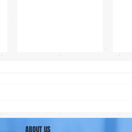
iOS 27 Beta 4 เพิ่มฟีเจอร์ใหม่
ลือ!
พร้อมแก้บั๊กชุดใหญ่ เตรียมความ
น้อย 
พร้อมก่อนปล่อยเวอร์ชันเต็ม! 📱
เล็ง 
ABOUT US