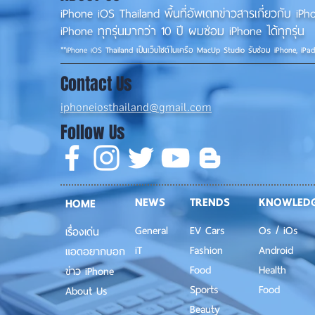
iPhone iOS Thailand พื้นที่อัพเดทข่าวสารเกี่ยวกับ 
iPhone ทุกรุ่นมากว่า 10 ปี ผมซ่อม iPhone ได้ทุกรุ่น
**
iPhone iOS
Thailand เป็นเว็บไซต์ในเครือ MacUp Studio รับซ่อม iPhone, iPa
Contact Us
iphoneiosthailand@gmail.com
Follow Us
NEWS
TRENDS
KNOWLED
HOME
General
EV Cars
Os / iOs
เรื่องเด่น
iT
Fashion
Android
แอดอยากบอก
Food
Health
ข่าว iPhone
Sports
Food
About Us
Beauty