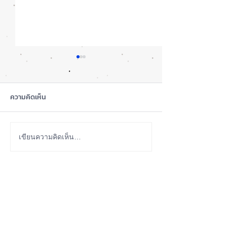
ความคิดเห็น
เทียบกันให้ชัดๆ! ส่องคาด
รอดปาฏิหาริย์ iP
เขียนความคิดเห็น…
การณ์สเปก iPhone 18 Pro
Pro Max ตกจากฟ้า
👀📱✨
📱
ABOUT US
iPhone iOS Thailand พื้นที่อัพเดทข่าวสารเกี่ยวกับ iPhone
จากประสบการณ์การใช้ iPhone ทุกรุ่นมากว่า 10 ปี ผม
ซ่อม iPhone ได้ทุกรุ่น
**
iPhone iOS
Thailand เป็นเว็บไซต์ในเครือ MacUp Studio รับซ่อม iPhone, iPad,