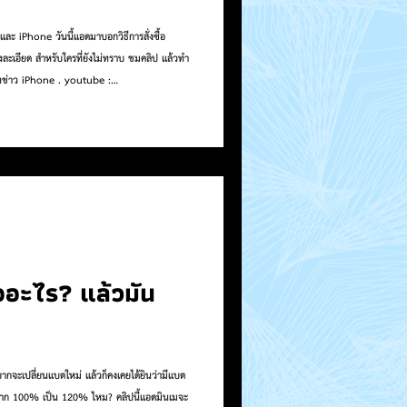
d และ iPhone วันนี้แอดมาบอกวิธีการสั่งซื้อ
ะเอียด สำหรับใครที่ยังไม่ทราบ ชมคลิป แล้วทำ
ดทข่าว iPhone . youtube :
https://vt.tiktok.com/ZSW9TPLg/ instagram
. . เว็บไซต์:
tter : https://twitter.com/iPhoneiOSth .
ออะไร? แล้วมัน
อยากจะเปลี่ยนแบตใหม่ แล้วก็คงเคยได้ยินว่ามีแบต
พิ่มจาก 100% เป็น 120% ไหม? คลิปนี้แอดมินเมจะ