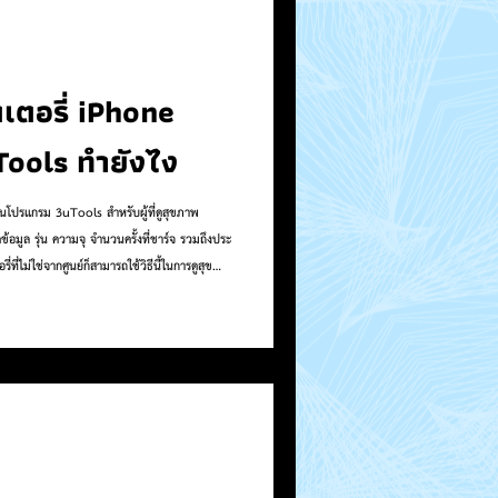
ตเตอรี่ iPhone
ools ทำยังไง
านโปรแกรม 3uTools สำหรับผู้ที่ดูสุขภาพ
้อมูล รุ่น ความจุ จำนวนครั้งที่ชาร์จ รวมถึงประ
่ที่ไม่ใช่จากศูนย์ก็สามารถใช้วิธีนี้ในการดูสุข
ามยูทูป How to และอัพเดทข่าว iPhone
TikTok =
ram
.. . เว็