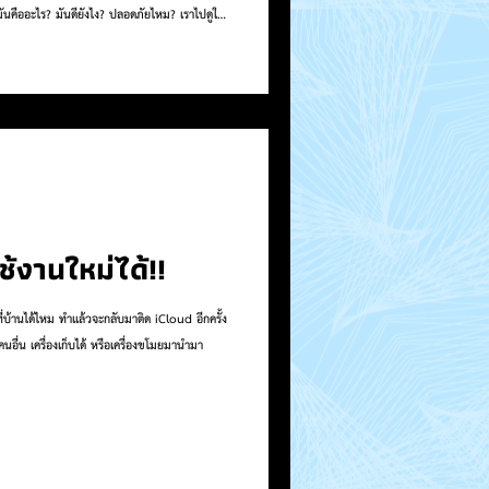
มันคืออะไร? มันดียังไง? ปลอดภัยไหม? เราไปดูใน
YTiPhoneiOS . TikTok =
ram
iland/ . เว็บไซต์:
tter :...
งานใหม่ได้!!
บ้านได้ไหม ทำแล้วจะกลับมาติด iCloud อีกครั้ง