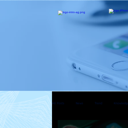
All Posts
News
Trend
Knowledg
Mac Pro
Apple Watch
Apple T