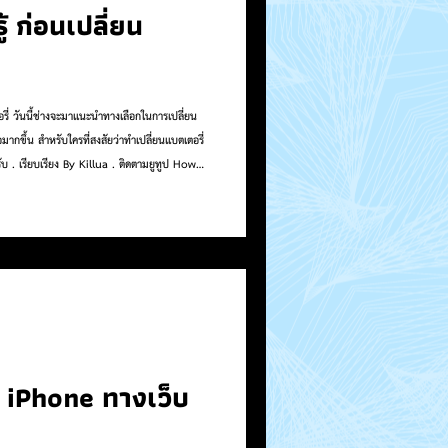
ู้ ก่อนเปลี่ยน
รี่ วันนี้ช่างจะมาแนะนำทางเลือกในการเปลี่ยน
อมากขึ้น สำหรับใครที่สงสัยว่าทำเปลี่ยนแบตเตอรี่
รับ . เรียบเรียง By Killua . ติดตามยูทูป How
://bit.ly/YTiPhoneiOS . TikTok =
ram
. . เว็บไซต์:
itter
ad iPhone ทางเว็บ