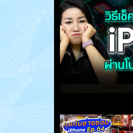
MacUp Studio
Repair Jobs
How