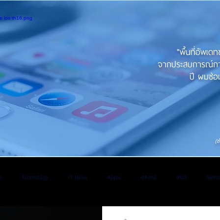
"พื้นที่อัพเด
จากประสบการณ์การใ
ปี ผมซ่อม
(ช
e
Technology
IT News
Apple
iPhone
iPad
AirPo
V
Application
iOS
iPadOs
Os
WatchOS
Android