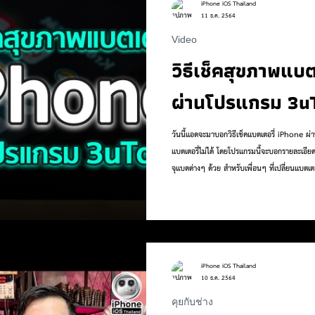
iPhone iOS Thailand
11 ธ.ค. 2564
Video
 to
Work
Life
Pet
Health
Sports
วิธีเช็คสุขภาพแบ
ผ่านโปรแกรม 3uT
วันนี้แอดจะมาบอกวิธีเช็คแบตเตอรี่ iPhone ผ่
แบตเตอรี่ไม่ได้ โดยโปรแกรมนี้จะบอกรายละเอียดข
จุแบตต่างๆ ด้วย สำหรับเพื่อนๆ ที่เปลี่ยนแบตเตอรี
ภาพแบตได้นะ . เรียบเรียง By Killua . ติดต
youtube : https://bit.ly/YTiPhoneiOS . 
https://vt.tiktok.com/ZSW9TPLg/ instag
:https://www.instagram.com/iphoneiosth.
iPhone iOS Thailand
10 ธ.ค. 2564
คุยกับช่าง