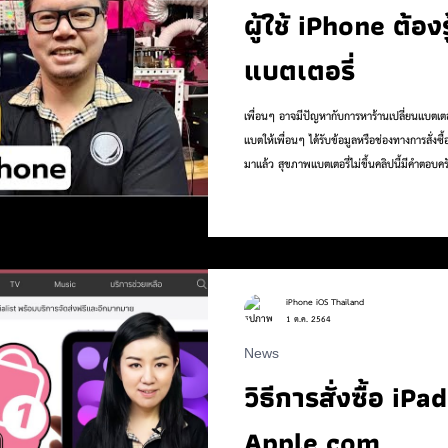
ผู้ใช้ iPhone ต้องร
แบตเตอรี่
เพื่อนๆ อาจมีปัญหากับการหาร้านเปลี่ยนแบตเตอ
แบตให้เพื่อนๆ ได้รับข้อมูลหรือช่องทางการสั่งซื้
มาแล้ว สุขภาพแบตเตอรี่ไม่ขึ้นคลิปนี้มีคำตอบค
to และอัพเดทข่าว iPhone youtube : https
https://vt.tiktok.com/ZSW9TPLg/ instag
:https://www.instagram.com/iphoneiosth..
https://www.iphoneiosthailand.com/ Tw
iPhone iOS Thailand
1 ต.ค. 2564
News
วิธีการสั่งซื้อ iP
Apple.com