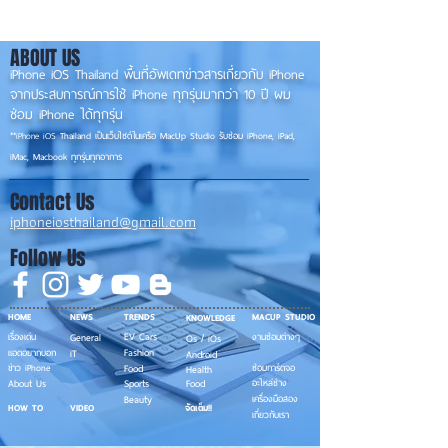
ABOUT US
iPhone iOS Thailand พื้นที่อัพเดทข่าวสารเกี่ยวกับ iPhone
จากประสบการณ์การใช้ iPhone ทุกรุ่นมากว่า 10 ปี ผม
ซ่อม iPhone ได้ทุกรุ่น
**
iPhone iOS
Thailand เป็นเว็บไซต์ในเครือ MacUp Studio รับซ่อม iPhone, iPad,
iMac, Macbook ทุกรุ่นทุกอาการ
Contact Us
iphoneiosthailand@gmail.com
Follow Us
HOME
NEWS
TRENDS
MACUP STUDIO
KNOWLEDGE
EV Cars
เรื่องเด่น
General
งานซ่อมต่างๆ
Os / iOs
Fashion
แอดอยากบอก
iT
Android
ข่าว iPhone
Food
ซ่อมการ์ดจอ
Health
About Us
Sports
Food
อะไหล่ช่าง
Beauty
เครื่องมือสอง
HOW TO
VIDEO
จัดเต็ม!!
เกี่ยวกับเรา