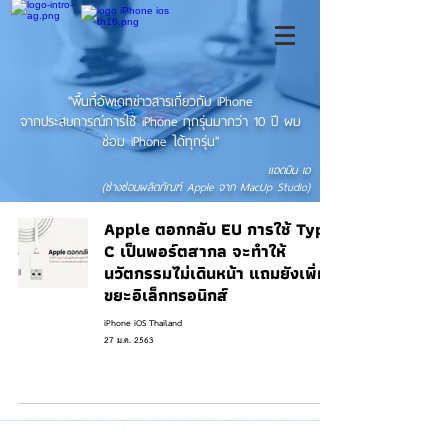
"พื้นที่อัพเดทข่าวสารเกี่ยวกับ iPhone
จากประสบการณ์การใช้ iPhone ทุกรุ่นมากว่า 10 ปี ผม
ซ่อม iPhone ได้ทุกรุ่น"
แอดมิน เอ
(ช่างซ่อมผลิตภัณฑ์ Apple จาก MacUp Studio)
Apple ตอกกลับ EU การใช้ Type
C เป็นพอร์ตสากล จะทำให้
นวัตกรรมไม่เดินหน้า แถมยังเพิ่ม
ขยะอิเล็กทรอนิกส์
iPhone iOS Thailand
27 ม.ค. 2563