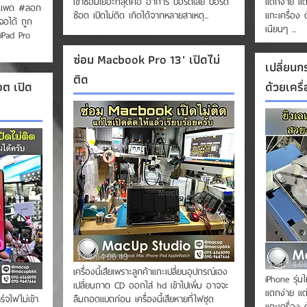
เข้าซ่อมเยอะที่สุดคือ อาการ บอร์ดเสีย บอร์ด
แตกง่าย แต่
อแพด #ลอก
ช๊อต เปิดไม่ติด เกิดได้จากหลายสาเหตุ...
แกะเครื่อง 
อได้ ถูก
เนียนๆ ...
iPad Pro
ซ่อม Macbook Pro 13" เปิดไม่
เปลี่ยน
ติด
อต เปิด
ด้วยเครื
13/6/64 06:43
12/6/64 0
เครื่องนี้เสียเพราะลูกค้าแกะเปลี่ยนอุปกรณ์เอง
iPhone รุ่น
เปลี่ยนถาด CD ออกใส่ hd เข้าไปเพิ่ม อาจจะ
แตกง่าย แต่
ร์จไฟไม่เข้า
ลืมถอดแบตก่อน เครื่องนี้เสียหายที่ไฟชุด
แกะเครื่อง 