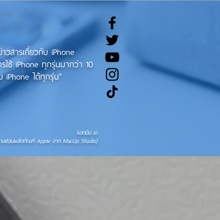
ทข่าวสารเกี่ยวกับ iPhone
ช้ iPhone ทุกรุ่นมากว่า 10
 iPhone ได้ทุกรุ่น"
แอดมิน เอ
่างซ่อมผลิตภัณฑ์ Apple จาก MacUp Studio)