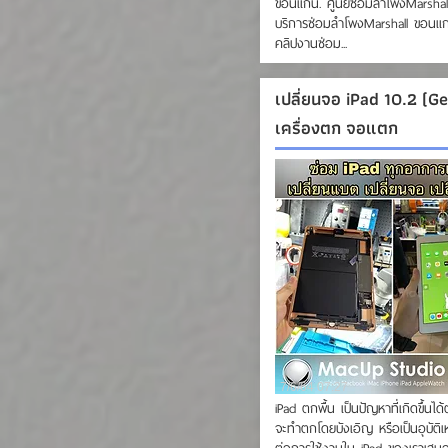
ขอนแก่น. ศูนย์ซ่อมลำโพงMarshal
บริการซ่อมลำโพงMarshall ขอนแก
คลิปงานซ่อม...
เปลี่ยนจอ iPad 10.2 (G
เครื่องตก จอแตก
7/6/64 07:27
iPad ตกพื้น เป็นปัญหาที่เกิดขึ้น
จะทำตกโดยบังเอิญ หรือเป็นอุบัติเ