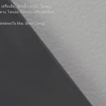
า, เครื่องอืด, โดนน้ำ, ตกน้ำ, โดนฝน
็นดวง, ไฟจอมาไม่ครบ, เครื่องติดล็อค,
ง Windowsใน Mac (Boot Camp),