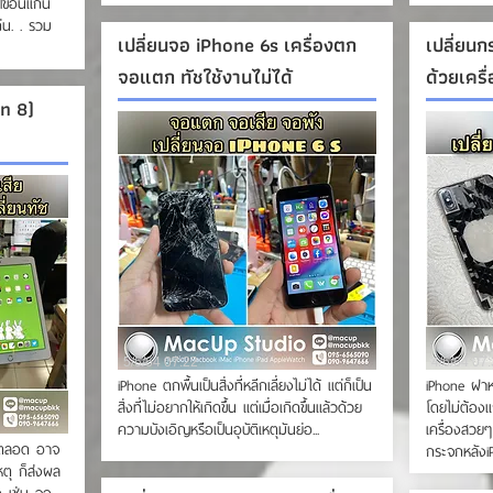
lขอนแก่น
่น. . รวม
เปลี่ยนจอ iPhone 6s เครื่องตก
เปลี่ยน
จอแตก ทัชใช้งานไม่ได้
ด้วยเครื
en 8)
5/6/64 07:22
4/6/64 07
iPhone ตกพื้นเป็นสิ่งที่หลีกเลี่ยงไม่ได้ แต่ก็เป็น
iPhone ฝาห
สิ่งที่ไม่อยากให้เกิดขึ้น แต่เมื่อเกิดขึ้นแล้วด้วย
โดยไม่ต้องแ
ความบังเอิญหรือเป็นอุบัติเหตุมันย่อ...
เครื่องสวยๆ
ได้ตลอด อาจ
กระจกหลังiP
หตุ ก็ส่งผล