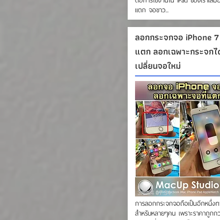
ต่อการใช้งานใน iPad ของเราเสม
แตก จอขาว...
ลอกกระจกจอ iPhone 7 
แตก ลอกเฉพาะกระจกได้
เปลี่ยนจอใหม่
3/6/64 07:34
การลอกกระจกจอถือเป็นอีกหนึ่งท
สำหรับหลายๆคน เพราะราคาถูกกว่