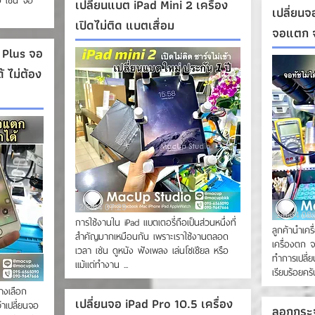
อ เช่น จอ
เปลี่ยนแบต iPad Mini 2 เครื่อง
เปลี่ยนจ
เปิดไม่ติด แบตเสื่อม
จอแตก จ
Plus จอ
 ไม่ต้อง
2/6/64 07:29
1/6/64 08
การใช้งานใน iPad แบตเตอรี่ถือเป็นส่วนหนึ่งที่
ลูกค้านำเคร
สำคัญมากเหมือนกัน เพราะเราใช้งานตลอด
เครื่องตก 
เวลา เช่น ดูหนัง ฟังเพลง เล่นโซเชียล หรือ
ทำการเปลี่ย
แม้แต่ทำงาน ...
เรียบร้อยครับ
างเลือก
เปลี่ยนจอ iPad Pro 10.5 เครื่อง
าเปลี่ยนจอ
ลอกกระ