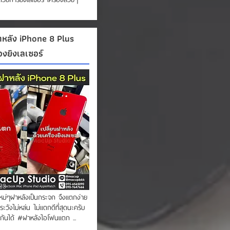
าหลัง iPhone 8 Plus
่องยิงเลเซอร์
:23
ใหม่ๆฝาหลังเป็นกระจก จึงแตกง่าย
ระวังไม่หล่น ไม่แตกดีที่สุดนะครับ
กันได้ #ฝาหลังไอโฟนแตก ...