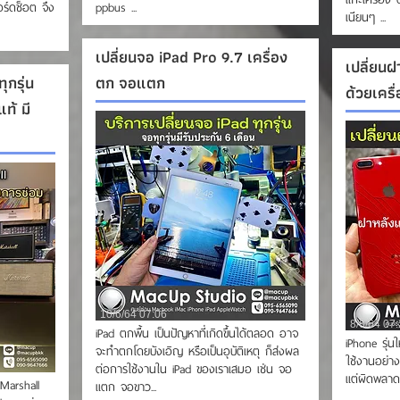
ร์ดช็อต จึง
ppbus ...
เนียนๆ ...
เปลี่ยนจอ iPad Pro 9.7 เครื่อง
เปลี่ยนฝ
ุกรุ่น
ตก จอแตก
ด้วยเครื
ท้ มี
10/6/64 07:06
8/6/64 07
iPad ตกพื้น เป็นปัญหาที่เกิดขึ้นได้ตลอด อาจ
iPhone รุ่น
จะทำตกโดยบังเอิญ หรือเป็นอุบัติเหตุ ก็ส่งผล
ใช้งานอย่าง
ต่อการใช้งานใน iPad ของเราเสมอ เช่น จอ
แต่ผิดพลาด
Marshall
แตก จอขาว...