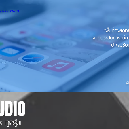
"พื้นที่อัพเด
จากประสบการณ์การใ
ปี ผมซ่อม
(ช
UDIO
 ทุกรุ่น