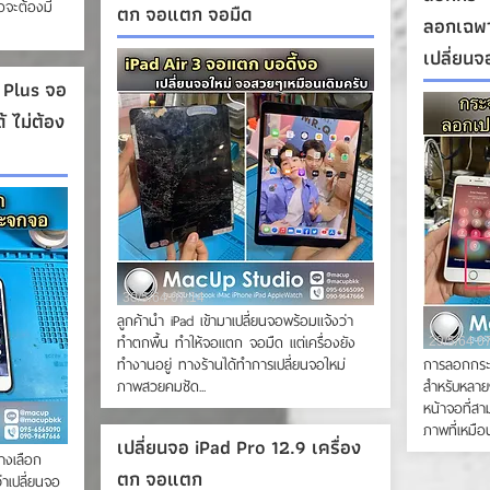
อจะต้องมี
ตก จอแตก จอมืด
ลอกเฉพา
เปลี่ยนจ
Plus จอ
 ไม่ต้อง
30/5/64 07:14
ลูกค้านำ iPad เข้ามาเปลี่ยนจอพร้อมแจ้งว่า
ทำตกพื้น ทำให้จอแตก จอมืด แต่เครื่องยัง
29/5/64 0
ทำงานอยู่ ทางร้านได้ทำการเปลี่ยนจอใหม่
การลอกกระจ
ภาพสวยคมชัด...
สำหรับหลาย
หน้าจอที่ส
ภาพที่เหมือน
เปลี่ยนจอ iPad Pro 12.9 เครื่อง
างเลือก
ตก จอแตก
าเปลี่ยนจอ