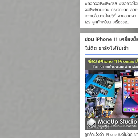
#ลอกจอiPadPro12.9 #ลอกจอไ
จอiPadขอนแก่น กระจกแตก ลอกจ
กว่าเปลี่ยนจอใหม่✅ งานลอกจอ 
12.9 ลูกค้าเหยียบ เครื่องงอ...
ซ่อม iPhone 11 เครื่องช็
ไม่ติด ชาร์จไฟไม่เข้า
14/6/64 07:21
ลูกค้าแจ้งว่า iPhone เปิดไม่ติด ชา