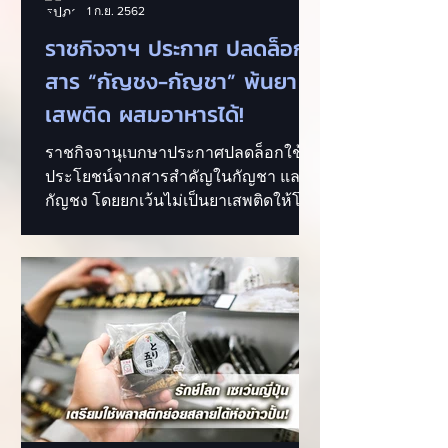
1 ก.ย. 2562
ราชกิจจาฯ ประกาศ ปลดล็อก
สาร “กัญชง-กัญชา” พ้นยา
เสพติด ผสมอาหารได้!
ราชกิจจานุเบกษาประกาศปลดล็อกใช้
ประโยชน์จากสารสำคัญในกัญชา และ
กัญชง โดยยกเว้นไม่เป็นยาเสพติดให้โทษ
ประเภทที่ 5 ...