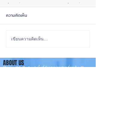
ความคิดเห็น
iOS 27 ทำ iPhone จอใหญ่
ลือ! iPhone 18e จ
เขียนความคิดเห็น…
ขึ้น น่าใช้กว่าเดิม หลายแอปร
RAM! 📱
องรับแนวนอนเต็มรูปแบบ! 📱
ABOUT US
✨
iPhone iOS Thailand พื้นที่อัพเดทข่าวสารเกี่ยวกับ iPhone
จากประสบการณ์การใช้ iPhone ทุกรุ่นมากว่า 10 ปี ผม
ซ่อม iPhone ได้ทุกรุ่น
**
iPhone iOS
Thailand เป็นเว็บไซต์ในเครือ MacUp Studio รับซ่อม iPhone, iPad,
iMac, Macbook ทุกรุ่นทุกอาการ
Contact Us
iphoneiosthailand@gmail.com
Follow Us