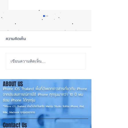
ความคิดเห็น
iOS 27 Beta 4 เพิ่มฟีเจอร์
ลือ! iPhone 18 P
เขียนความคิดเห็น…
ใหม่ พร้อมแก้บั๊กชุดใหญ่
เกรดน้อย แต่ราคาจ
เตรียมความพร้อมก่อนปล่อย
กลับมาเล็ง iPhon
ABOUT US
เวอร์ชันเต็ม! 📱
รุ่นเก่า 📱🤳
iPhone iOS Thailand พื้นที่อัพเดทข่าวสารเกี่ยวกับ iPhone
จากประสบการณ์การใช้ iPhone ทุกรุ่นมากว่า 10 ปี ผม
ซ่อม iPhone ได้ทุกรุ่น
**
iPhone iOS
Thailand เป็นเว็บไซต์ในเครือ MacUp Studio รับซ่อม iPhone, iPad,
iMac, Macbook ทุกรุ่นทุกอาการ
Contact Us