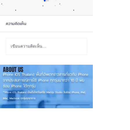
ความคิดเห็น
เทียบกันให้ชัดๆ! ส่องคาด
รอดปาฏิหาริย์ iP
เขียนความคิดเห็น…
การณ์สเปก iPhone 18 Pro
Pro Max ตกจากฟ้า
👀📱✨
📱
ABOUT US
iPhone iOS Thailand พื้นที่อัพเดทข่าวสารเกี่ยวกับ iPhone
จากประสบการณ์การใช้ iPhone ทุกรุ่นมากว่า 10 ปี ผม
ซ่อม iPhone ได้ทุกรุ่น
**
iPhone iOS
Thailand เป็นเว็บไซต์ในเครือ MacUp Studio รับซ่อม iPhone, iPad,
iMac, Macbook ทุกรุ่นทุกอาการ
Contact Us
iphoneiosthailand@gmail.com
Follow Us