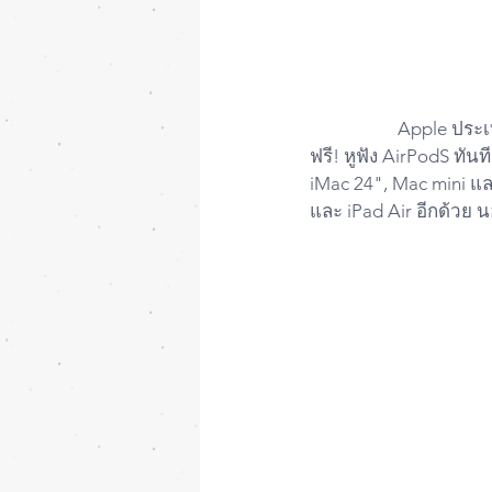
		Apple ประเทศไทย ประกาศจัดโปรโมชั่น สำหรับนักศึกษา ต้อนรับเปิดเทอม ด้วยการแถม
ฟรี! หูฟัง AirPodS ทันท
iMac 24", Mac mini และ
และ iPad Air อีกด้วย 