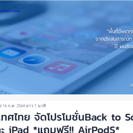
"พื้นที่อัพเด
จากประสบการณ์การใ
ปี ผมซ่อม
(ช
d
16 ก.ค. 2564
ยาว 1 นาที
ทศไทย จัดโปรโมชั่นBack to S
ละ iPad *แถมฟรี!! AirPodS*