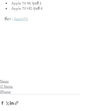
Apple TV 4K รุ่นที่ 5
Apple TV HD รุ่นที่ 4
ที่มา : 
AppleTH
#Apple
#iPhone
#iPad
#Mac
#Macbook
#MacAir
#iMac
#MacPro
#AppleWatch
#iOs
#Os
#iPadOs
#iPhone11
#iPhone11Pro
#iPhone11ProMax
#AppleUserThailand
#iPhoneiOsThailand
#ItUser
#MacUpStoreOnline
#MacUpStudioBangkok
#iPhoneiOsUser
#iPadOsUser
#WatchOsUser
#UserThailand
#MacUpStudio
#FixitUp
#ซ่อมMac
#ซ่อมiPhone
#ซ่อมiPad
#ซ่อมAppleWatch
News
IT News
iPhone