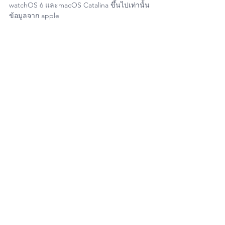
watchOS 6 และmacOS Catalina ขึ้นไปเท่านั้น
ข้อมูลจาก apple
#Apple
#iPhone
#iPad
#Mac
#Macbook
#MacAir
#iMac
#MacPro
#AppleWatch
#iOs
#Os
#iPadOs
#iPhone11
#iPhone11Pro
#iPhone11ProMax
#AppleUserThailand
#iPhoneiOsThailand
#ItUser
#MacUpStoreOnline
#MacUpStudioBangkok
#iPhoneiOsUser
#iPadOsUser
#WatchOsUser
#UserThailand
#MacUpStudio
#FixitUp
#ซ่อมMac