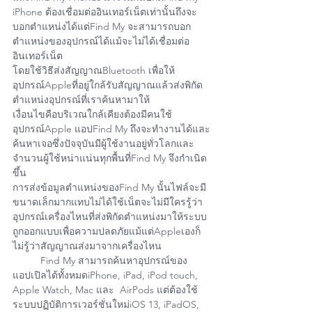
iPhone ต้องเชื่อมต่ออินเทอร์เน็ตเท่านั้นถึงจะ
บอกตำแหน่งได้แต่Find My จะสามารถบอก
ตำแหน่งของอุปกรณ์ได้แม้จะไม่ได้เชื่อมต่อ
อินเทอร์เน็ต
โดยใช้วิธีส่งสัญญาณBluetooth เพื่อให้
อุปกรณ์Appleที่อยู่ใกล้รับสัญญาณแล้วส่งพิกัด
ตำแหน่งอุปกรณ์ที่เราค้นหามาให้
เงื่อนไขคือบริเวณใกล้เคียงต้องมีคนใช้
อุปกรณ์Apple แอปFind My ถึงจะทำงานได้และ
ค้นหาเจอซึ่งปัจจุบันมีผู้ใช้งานอยู่ทั่วโลกและ
จำนวนผู้ใช้หน่าแน่นทุกพื้นที่Find My จึงกำเนิด
ขึ้น
การส่งข้อมูลตำแหน่งของFind My นั้นไฟล์จะมี
ขนาดเล็กมากแทบไม่ได้ใช้เน็ตจะไม่มีใครรู้ว่า
อุปกรณ์เครื่องไหนที่ส่งพิกัดตำแหน่งมาให้ระบบ
ถูกออกแบบเพื่อความปลดภัยแม้แต่Appleเองก็
ไม่รู้ว่าสัญญาณส่งมาจากเครื่องไหน
          Find My สามารถค้นหาอุปกรณ์ของ
แอปเปิลได้ทั้งหมดiPhone, iPad, iPod touch, 
Apple Watch, Mac และ  AirPods แต่ต้องใช้
ระบบปฏิบัติการเวอร์ชั่นใหม่iOS 13, iPadOS, 