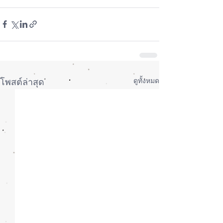
#ซ่อมiPhone
#ซ่อมiPad
#ซ่อมAppleWatch
ดูทั้งหมด
โพสต์ล่าสุด