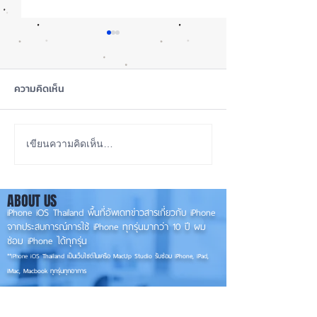
ความคิดเห็น
เทียบกันให้ชัดๆ! ส่องคาด
รอดปาฏิหาริย์ iP
เขียนความคิดเห็น…
การณ์สเปก iPhone 18 Pro
Pro Max ตกจากฟ้า
👀📱✨
📱
ABOUT US
iPhone iOS Thailand พื้นที่อัพเดทข่าวสารเกี่ยวกับ iPhone
จากประสบการณ์การใช้ iPhone ทุกรุ่นมากว่า 10 ปี ผม
ซ่อม iPhone ได้ทุกรุ่น
**
iPhone iOS
Thailand เป็นเว็บไซต์ในเครือ MacUp Studio รับซ่อม iPhone, iPad,
iMac, Macbook ทุกรุ่นทุกอาการ
Contact Us
iphoneiosthailand@gmail.com