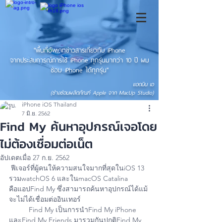
"พื้นที่อัพเดทข่าวสารเกี่ยวกับ iPhone
จากประสบการณ์การใช้ iPhone ทุกรุ่นมากว่า 10 ปี ผม
ซ่อม iPhone ได้ทุกรุ่น"
แอดมิน เอ
(ช่างซ่อมผลิตภัณฑ์ Apple จาก MacUp Studio)
iPhone iOS Thailand
7 มิ.ย. 2562
Find My ค้นหาอุปกรณ์เจอโดย
ไม่ต้องเชื่อมต่อเน็ต
อัปเดตเมื่อ
27 ก.ย. 2562
 ฟีเจอร์ที่ผู้คนให้ความสนใจมากที่สุดในiOS 13 
รวมwatchOS 6 และในmacOS Catalina 
คือแอปFind My ซึ่งสามารถค้นหาอุปกรณ์ได้แม้
จะไม่ได้เชื่อมต่ออินเทอร์
          Find My เป็นการนำFind My iPhone 
และFind My Friends มารวมกันปกติFind My 