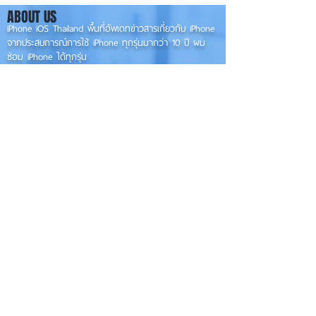
องรับแนวนอนเต็ม
📱
ABOUT US
✨
iPhone iOS Thailand พื้นที่อัพเดทข่าวสารเกี่ยวกับ iPhone
จากประสบการณ์การใช้ iPhone ทุกรุ่นมากว่า 10 ปี ผม
ซ่อม iPhone ได้ทุกรุ่น
**
iPhone iOS
Thailand เป็นเว็บไซต์ในเครือ MacUp Studio รับซ่อม iPhone, iPad,
iMac, Macbook ทุกรุ่นทุกอาการ
Contact Us
iphoneiosthailand@gmail.com
Follow Us
HOME
NEWS
TRENDS
MACUP STUDIO
KNOWLEDGE
EV Cars
เรื่องเด่น
General
งานซ่อมต่างๆ
Os / iOs
Fashion
แอดอยากบอก
iT
Android
ข่าว iPhone
Food
ซ่อมการ์ดจอ
Health
About Us
Sports
Food
อะไหล่ช่าง
Beauty
เครื่องมือสอง
HOW TO
VIDEO
จัดเต็ม!!
เกี่ยวกับเรา