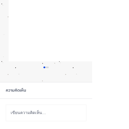
ความคิดเห็น
รอดปาฏิหาริย์ iPhone 17
iOS 27 ทำ iPhon
เขียนความคิดเห็น…
Pro Max ตกจากฟ้าไม่พัง! ⚡
ขึ้น น่าใช้กว่าเดิ