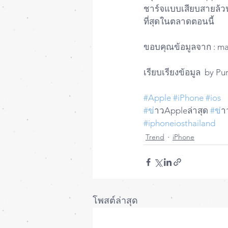
ชาร์จแบบเสียบสายล้วน
ที่สุดในตลาดตอนนี้
ขอบคุณข้อมูลจาก : m
เรียบเรียงข้อมูล  by P
#Apple
#iPhone
#ios
#ข
่าวAppleล่าสุด 
#ข
่
#iphoneiosthailand
Trend
iPhone
โพสต์ล่าสุด