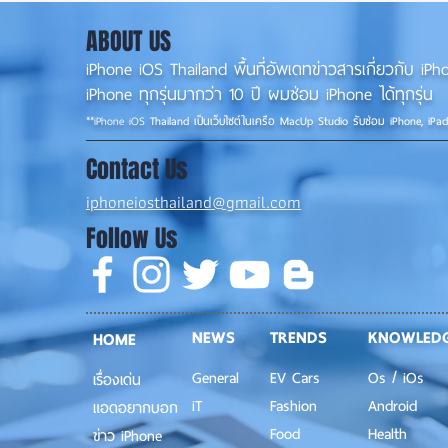
น่าใช้กว่าเดิม หลายแอปรองรับ
📱
แนวนอนเต็มรูปแบบ! 📱✨
ABOUT US
iPhone iOS Thailand พื้นที่อัพเดทข่าวสารเกี่ยวกับ 
iPhone ทุกรุ่นมากว่า 10 ปี ผมซ่อม iPhone ได้ทุกรุ่น
**
iPhone iOS
Thailand เป็นเว็บไซต์ในเครือ MacUp Studio รับซ่อม iPhone, iPa
Contact Us
iphoneiosthailand@gmail.com
Follow Us
NEWS
TRENDS
KNOWLED
HOME
General
EV Cars
Os / iOs
เรื่องเด่น
iT
Fashion
Android
แอดอยากบอก
Food
Health
ข่าว iPhone