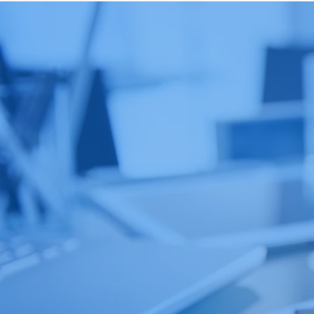
Max ตกจากฟ้าไม่พัง! ⚡📱