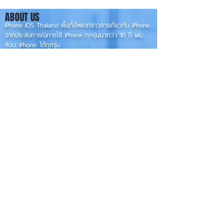
องรับแนวนอนเต็มรูปแบบ! 📱
ABOUT US
✨
iPhone iOS Thailand พื้นที่อัพเดทข่าวสารเกี่ยวกับ iPhone
จากประสบการณ์การใช้ iPhone ทุกรุ่นมากว่า 10 ปี ผม
ซ่อม iPhone ได้ทุกรุ่น
**
iPhone iOS
Thailand เป็นเว็บไซต์ในเครือ MacUp Studio รับซ่อม iPhone, iPad,
iMac, Macbook ทุกรุ่นทุกอาการ
Contact Us
iphoneiosthailand@gmail.com
Follow Us
HOME
NEWS
TRENDS
MACUP STUDIO
KNOWLEDGE
EV Cars
เรื่องเด่น
General
งานซ่อมต่างๆ
Os / iOs
Fashion
แอดอยากบอก
iT
Android
ข่าว iPhone
Food
ซ่อมการ์ดจอ
Health
About Us
Sports
Food
อะไหล่ช่าง
Beauty
เครื่องมือสอง
HOW TO
VIDEO
จัดเต็ม!!
เกี่ยวกับเรา