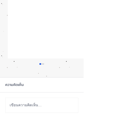
ความคิดเห็น
iOS 27 ทำ iPhone จอใหญ่
ลือ! iPhone 18e จ
เขียนความคิดเห็น…
ขึ้น น่าใช้กว่าเดิม หลายแอปร
RAM! 📱