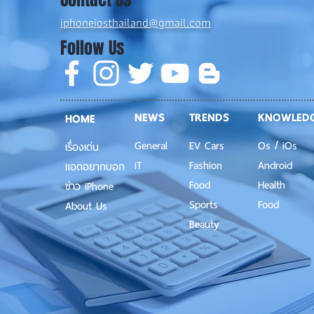
iphoneiosthailand@gmail.com
Follow Us
NEWS
TRENDS
KNOWLED
HOME
General
EV Cars
Os / iOs
เรื่องเด่น
iT
Fashion
Android
แอดอยากบอก
Food
Health
ข่าว iPhone
Sports
Food
About Us
Beauty