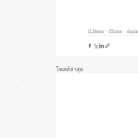
#iPadMini
#iPadPro
#
#iPhoneiOsThailand
#
#MacUpStudio
#Fixit
IT News
iPhone
Appl
โพสต์ล่าสุด