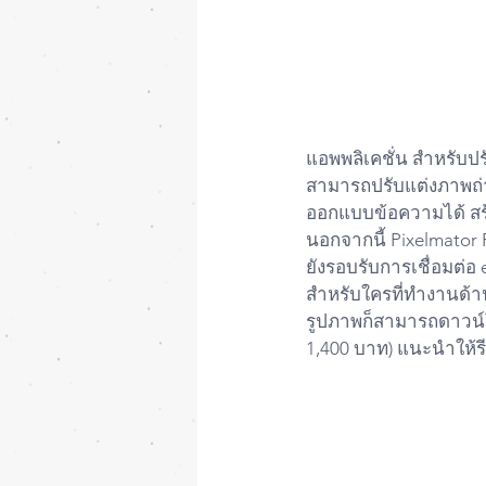
แอพพลิเคชั่น สำหรับปร
สามารถปรับแต่งภาพถ่าย
ออกแบบข้อความได้ สร้า
นอกจากนี้ Pixelmator 
ยังรอบรับการเชื่อมต่
สำหรับใครที่ทำงานด้า
รูปภาพก็สามารถดาวน์
1,400 บาท) แนะนำให้
#Macbook
#Pro
#Air
#
#iPhone
#iPad
#Mac
#
#iPhone11
#iPhone11
#iOs
#Os
#iPadOs
#W