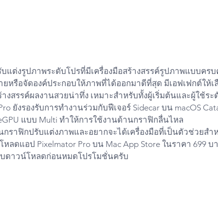
ับแต่งรูปภาพระดับโปรที่มีเครื่องมือสร้างสรรค์รูปภาพแบบครบค
หรือจัดองค์ประกอบให้ภาพที่ได้ออกมาดีที่สุด มีเอฟเฟกต์ให้
งสรรค์ผลงานสวยน่าทึ่ง เหมาะสำหรับทั้งผู้เริ่มต้นและผู้ใช้ระ
Pro ยังรองรับการทำงานร่วมกับฟีเจอร์ Sidecar บน macOS Cata
อ eGPU แบบ Multi ทำให้การใช้งานด้านกราฟิกลื่นไหล
นกราฟิกปรับแต่งภาพและอยากจะได้เครื่องมือที่เป็นตัวช่วยสำห
โหลดแอป Pixelmator Pro บน Mac App Store ในราคา 699 บา
รีบดาวน์โหลดก่อนหมดโปรโมชั่นครับ
Retina
#Touchbar
#iMac
Apple
Pro
#iPhone11ProMax
atchOs