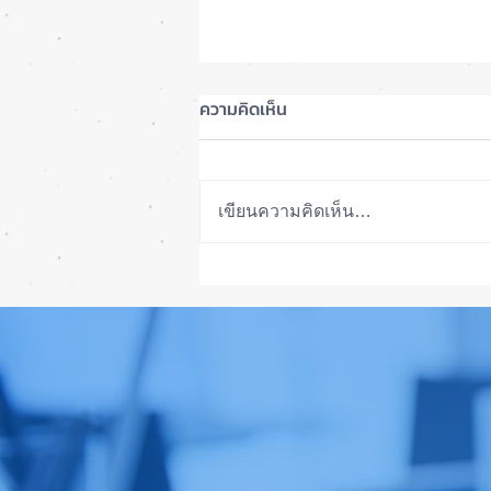
ความคิดเห็น
เขียนความคิดเห็น…
รอดปาฏิหาริย์ iPhone 17 Pro
Max ตกจากฟ้าไม่พัง! ⚡📱