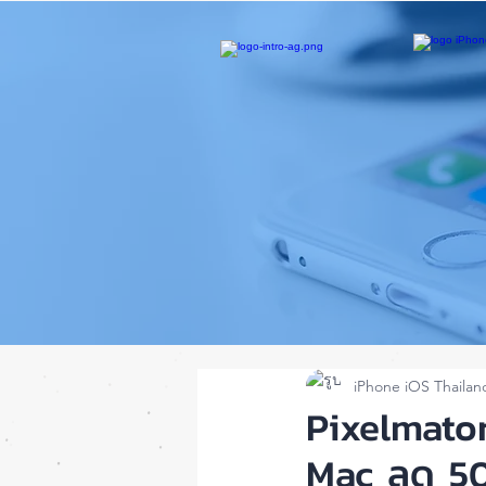
iPhone iOS Thailan
Pixelmator
Mac ลด 50