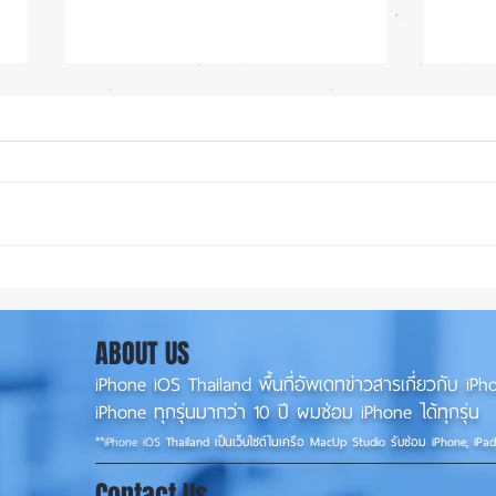
iOS 27 ทำ iPhone จอใหญ่ขึ้น
ลือ! 
น่าใช้กว่าเดิม หลายแอปรองรับ
📱
แนวนอนเต็มรูปแบบ! 📱✨
ABOUT US
iPhone iOS Thailand พื้นที่อัพเดทข่าวสารเกี่ยวกับ 
iPhone ทุกรุ่นมากว่า 10 ปี ผมซ่อม iPhone ได้ทุกรุ่น
**
iPhone iOS
Thailand เป็นเว็บไซต์ในเครือ MacUp Studio รับซ่อม iPhone, iPa
Contact Us