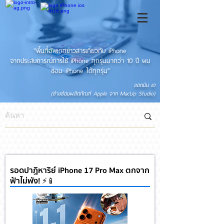
"พื้นที่อัพเดทข่าวสารเกี่ยวกับ iPhone
จากประสบการณ์การใช้ iPhone ทุกรุ่นมากว่า 10 ปี ผม
ซ่อม iPhone ได้ทุกรุ่น"
แอดมิน เอ
(ช่างซ่อมผลิตภัณฑ์ Apple จาก MacUp Studio)
รอดปาฏิหาริย์ iPhone 17 Pro Max ตกจาก
ฟ้าไม่พัง! ⚡📱