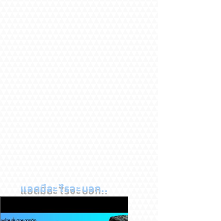
แอดมีอะไรจะบอก..