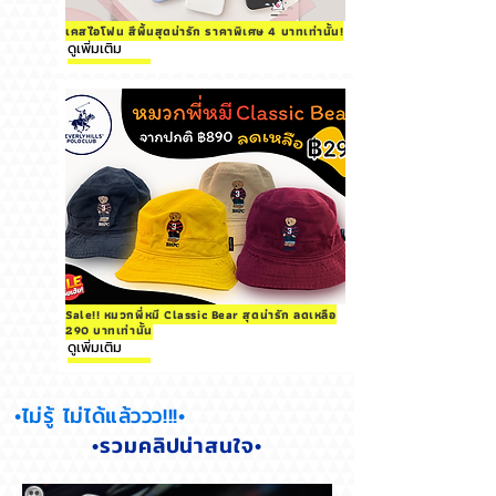
เคสไอโฟน สีพื้นสุดน่ารัก ราคาพิเศษ 4 บาทเท่านั้น!
ดูเพิ่มเติม
Sale!! หมวกพี่หมี Classic Bear สุดน่ารัก ลดเหลือ
290 บาทเท่านั้น
ดูเพิ่มเติม
•ไม่รู้ ไม่ได้แล้ววว!!!•
•รวมคลิปน่าสนใจ•