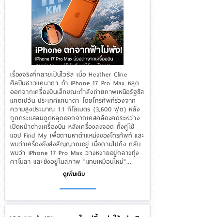
เรื่องจริงที่กลายเป็นไวรัล เมื่อ Heather Cline
ศิลปินชาวแคนาดา ทำ iPhone 17 Pro Max หลุด
ออกจากเครื่องบินเล็กขณะกำลังถ่ายภาพเหนือรัฐซัส
แคตเชวัน ประเทศแคนาดา โดยโทรศัพท์ร่วงจาก
ความสูงประมาณ 1.1 กิโลเมตร (3,600 ฟุต) หลัง
ถูกกระแสลมดูดหลุดออกจากเคสคล้องคอระหว่าง
เปิดหน้าต่างเครื่องบิน หลังเครื่องลงจอด ทั้งคู่ใช้
แอป Find My เพื่อตามหาตำแหน่งของโทรศัพท์ และ
พบว่าเครื่องยังส่งสัญญาณอยู่ เมื่อตามไปถึง กลับ
พบว่า iPhone 17 Pro Max วางหงายอยู่กลางทุ่ง
คาโนลา และยังอยู่ในสภาพ "แทบเหมือนใหม่"...
ดูเพิ่มเติม