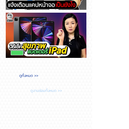
Messenger แจ้งเตือนแคปหน้า
จอ เป็นยังไง
วิธีเช็คสุขภาพแบตเตอรี่ iPad
ดูทั้งหมด >>
ต้องทำยังไง?
ดูงานซ่อมทั้งหมด >>