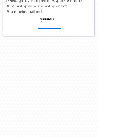
เรียงข้อมูล by Purepetch #Apple #iPhone
#ios #Appleupdate #Applenews
#iphoneiosthailand
ดูเพิ่มเติม