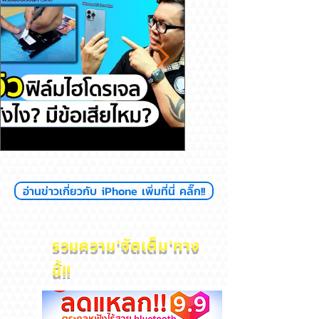
รีวิวฟิล์มไฮโดรเจล ดียังไงมีข้อ
สุขภาพแบตลด เครื่อง
อ่านข่าวเกี่ยวกับ iPhone เพิ่มที่นี่ คลิ๊ก!!
เสียไหม
ไหม? iPhone
'
จัดเต็ม'
รวมความ
ทาง
นี้!!