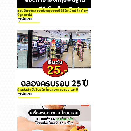
สอนพื้นฐานภาษาอังกฤษจากซีรีส์ในเน็ตฟลิกซ์ By
พี่ลูกกอล์ฟ
ดูเพิ่มเติม
ร้านวัตสันจัดโปรโมชั่นฉลองครบรอบ 25 ปี
ดูเพิ่มเติม