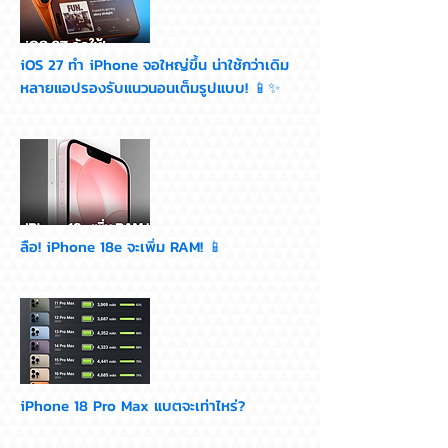
iOS 27 ทำ iPhone จอใหญ่ขึ้น น่าใช้กว่าเดิม
หลายแอปรองรับแนวนอนเต็มรูปแบบ! 📱✨
ลือ! iPhone 18e จะเพิ่ม RAM! 📱
iPhone 18 Pro Max แบตจะเท่าไหร่?