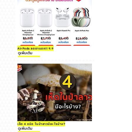
AirPods ลดตาแตก!! 9.9
ดูเพิ่มเติม
เห็ด 4 ชนิด ในป่าลาวมีอะไรบ้าง?
ดูเพิ่มเติม