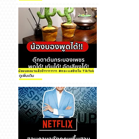
น้องบองมาแล้วจ้าาาาาาาา #กระเเสฮิตใน TikTok
ดูเพิ่มเติม