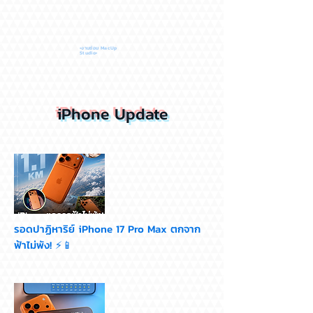
•งานซ่อม MacUp
Studio•
iPhone Update
รอดปาฏิหาริย์ iPhone 17 Pro Max ตกจาก
ฟ้าไม่พัง! ⚡📱