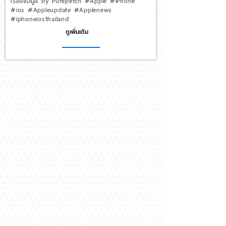
เรียงข้อมูล by Purepetch #Apple #iPhone
#ios #Appleupdate #Applenews
#iphoneiosthailand
ดูเพิ่มเติม