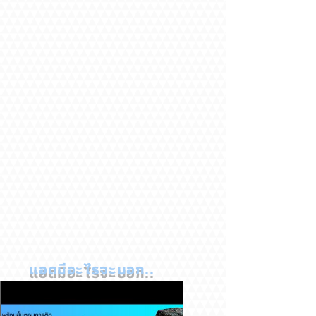
แอดมีอะไรจะบอก..