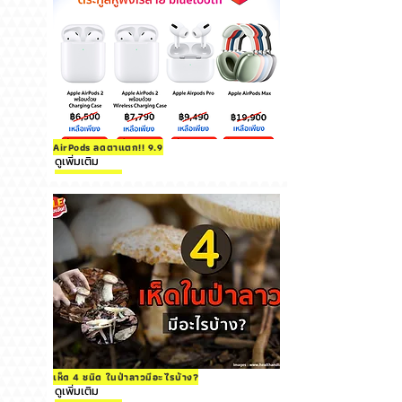
AirPods ลดตาแตก!! 9.9
ดูเพิ่มเติม
เห็ด 4 ชนิด ในป่าลาวมีอะไรบ้าง?
ดูเพิ่มเติม