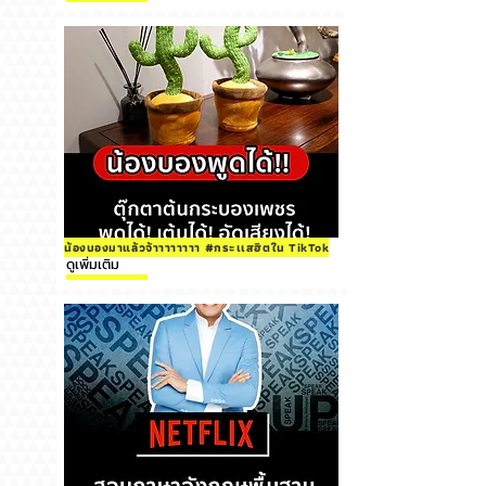
น้องบองมาแล้วจ้าาาาาาาา #กระเเสฮิตใน TikTok
ดูเพิ่มเติม