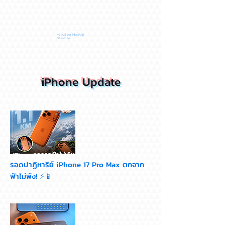
•งานซ่อม MacUp
Studio•
iPhone Update
รอดปาฏิหาริย์ iPhone 17 Pro Max ตกจาก
ฟ้าไม่พัง! ⚡📱