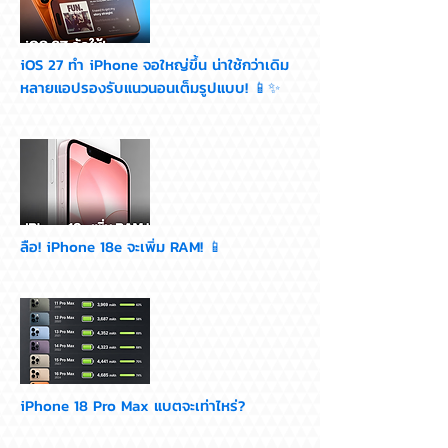
iOS 27 ทำ iPhone จอใหญ่ขึ้น น่าใช้กว่าเดิม
หลายแอปรองรับแนวนอนเต็มรูปแบบ! 📱✨
ลือ! iPhone 18e จะเพิ่ม RAM! 📱
iPhone 18 Pro Max แบตจะเท่าไหร่?