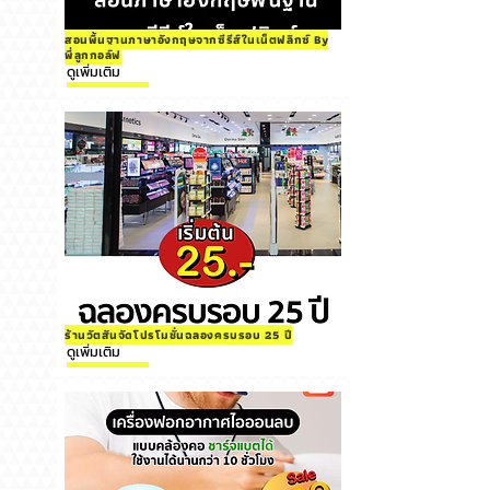
สอนพื้นฐานภาษาอังกฤษจากซีรีส์ในเน็ตฟลิกซ์ By
พี่ลูกกอล์ฟ
ดูเพิ่มเติม
ร้านวัตสันจัดโปรโมชั่นฉลองครบรอบ 25 ปี
ดูเพิ่มเติม