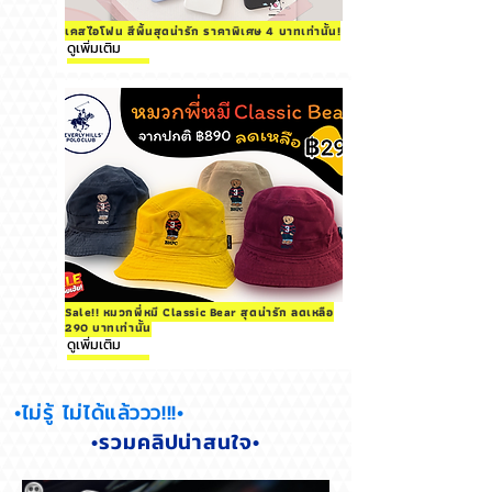
เคสไอโฟน สีพื้นสุดน่ารัก ราคาพิเศษ 4 บาทเท่านั้น!
ดูเพิ่มเติม
Sale!! หมวกพี่หมี Classic Bear สุดน่ารัก ลดเหลือ
290 บาทเท่านั้น
ดูเพิ่มเติม
•ไม่รู้ ไม่ได้แล้ววว!!!•
•รวมคลิปน่าสนใจ•