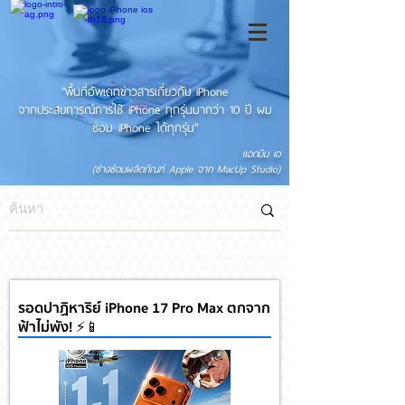
"พื้นที่อัพเดทข่าวสารเกี่ยวกับ iPhone
จากประสบการณ์การใช้ iPhone ทุกรุ่นมากว่า 10 ปี ผม
ซ่อม iPhone ได้ทุกรุ่น"
แอดมิน เอ
(ช่างซ่อมผลิตภัณฑ์ Apple จาก MacUp Studio)
รอดปาฏิหาริย์ iPhone 17 Pro Max ตกจาก
ฟ้าไม่พัง! ⚡📱