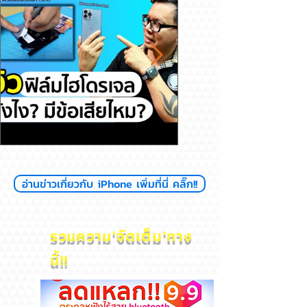
รีวิวฟิล์มไฮโดรเจล ดียังไงมีข้อ
สุขภาพแบตลด เครื่อง
อ่านข่าวเกี่ยวกับ iPhone เพิ่มที่นี่ คลิ๊ก!!
เสียไหม
ไหม? iPhone
'
จัดเต็ม'
รวมความ
ทาง
นี้!!