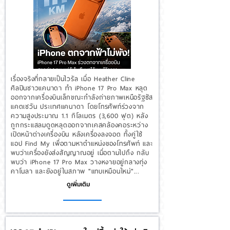
เรื่องจริงที่กลายเป็นไวรัล เมื่อ Heather Cline
ศิลปินชาวแคนาดา ทำ iPhone 17 Pro Max หลุด
ออกจากเครื่องบินเล็กขณะกำลังถ่ายภาพเหนือรัฐซัส
แคตเชวัน ประเทศแคนาดา โดยโทรศัพท์ร่วงจาก
ความสูงประมาณ 1.1 กิโลเมตร (3,600 ฟุต) หลัง
ถูกกระแสลมดูดหลุดออกจากเคสคล้องคอระหว่าง
เปิดหน้าต่างเครื่องบิน หลังเครื่องลงจอด ทั้งคู่ใช้
แอป Find My เพื่อตามหาตำแหน่งของโทรศัพท์ และ
พบว่าเครื่องยังส่งสัญญาณอยู่ เมื่อตามไปถึง กลับ
พบว่า iPhone 17 Pro Max วางหงายอยู่กลางทุ่ง
คาโนลา และยังอยู่ในสภาพ "แทบเหมือนใหม่"...
ดูเพิ่มเติม