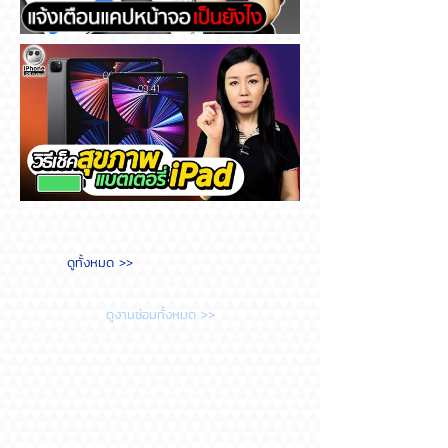
Messenger แจ้งเตือนแคปหน้า
จอ เป็นยังไง
วิธีเช็คสุขภาพแบตเตอรี่ iPad
ดูทั้งหมด >>
ต้องทำยังไง?
ดูงานซ่อมทั้งหมด >>