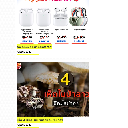
AirPods ลดตาแตก!! 9.9
ดูเพิ่มเติม
เห็ด 4 ชนิด ในป่าลาวมีอะไรบ้าง?
ดูเพิ่มเติม