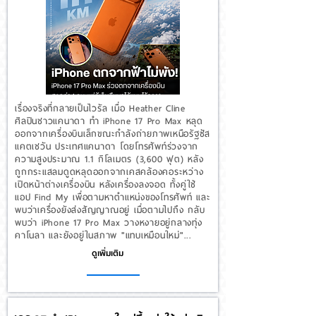
เรื่องจริงที่กลายเป็นไวรัล เมื่อ Heather Cline
ศิลปินชาวแคนาดา ทำ iPhone 17 Pro Max หลุด
ออกจากเครื่องบินเล็กขณะกำลังถ่ายภาพเหนือรัฐซัส
แคตเชวัน ประเทศแคนาดา โดยโทรศัพท์ร่วงจาก
ความสูงประมาณ 1.1 กิโลเมตร (3,600 ฟุต) หลัง
ถูกกระแสลมดูดหลุดออกจากเคสคล้องคอระหว่าง
เปิดหน้าต่างเครื่องบิน หลังเครื่องลงจอด ทั้งคู่ใช้
แอป Find My เพื่อตามหาตำแหน่งของโทรศัพท์ และ
พบว่าเครื่องยังส่งสัญญาณอยู่ เมื่อตามไปถึง กลับ
พบว่า iPhone 17 Pro Max วางหงายอยู่กลางทุ่ง
คาโนลา และยังอยู่ในสภาพ "แทบเหมือนใหม่"...
ดูเพิ่มเติม