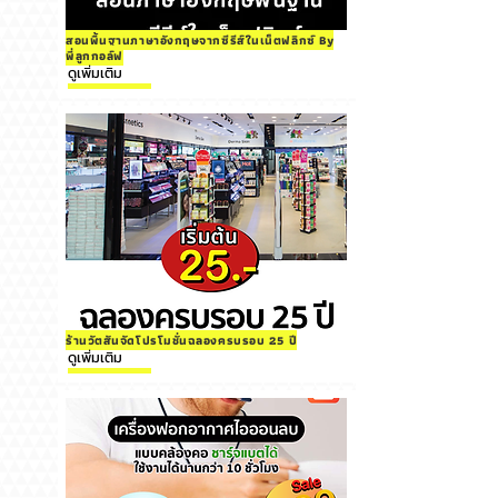
สอนพื้นฐานภาษาอังกฤษจากซีรีส์ในเน็ตฟลิกซ์ By
พี่ลูกกอล์ฟ
ดูเพิ่มเติม
ร้านวัตสันจัดโปรโมชั่นฉลองครบรอบ 25 ปี
ดูเพิ่มเติม