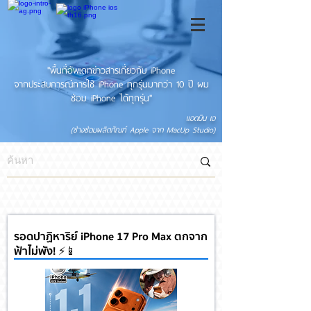
"พื้นที่อัพเดทข่าวสารเกี่ยวกับ iPhone
จากประสบการณ์การใช้ iPhone ทุกรุ่นมากว่า 10 ปี ผม
ซ่อม iPhone ได้ทุกรุ่น"
แอดมิน เอ
(ช่างซ่อมผลิตภัณฑ์ Apple จาก MacUp Studio)
รอดปาฏิหาริย์ iPhone 17 Pro Max ตกจาก
ฟ้าไม่พัง! ⚡📱