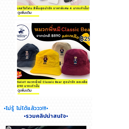
เคสไอโฟน สีพื้นสุดน่ารัก ราคาพิเศษ 4 บาทเท่านั้น!
ดูเพิ่มเติม
Sale!! หมวกพี่หมี Classic Bear สุดน่ารัก ลดเหลือ
290 บาทเท่านั้น
ดูเพิ่มเติม
•ไม่รู้ ไม่ได้แล้ววว!!!•
•รวมคลิปน่าสนใจ•