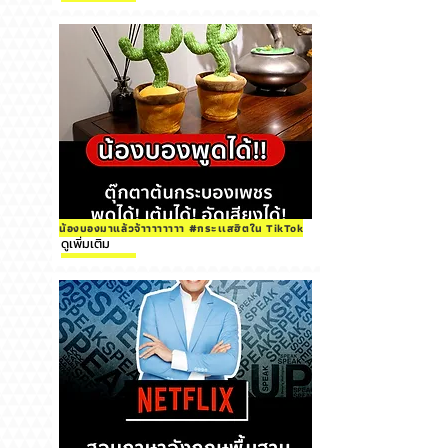
น้องบองมาแล้วจ้าาาาาาาา #กระเเสฮิตใน TikTok
ดูเพิ่มเติม