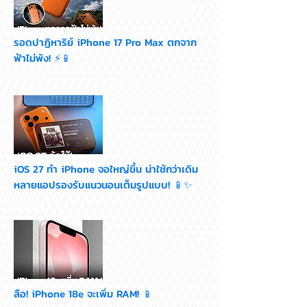
รอดปาฏิหาริย์ iPhone 17 Pro Max ตกจาก
ฟ้าไม่พัง! ⚡📱
iOS 27 ทำ iPhone จอใหญ่ขึ้น น่าใช้กว่าเดิม
หลายแอปรองรับแนวนอนเต็มรูปแบบ! 📱✨
ลือ! iPhone 18e จะเพิ่ม RAM! 📱