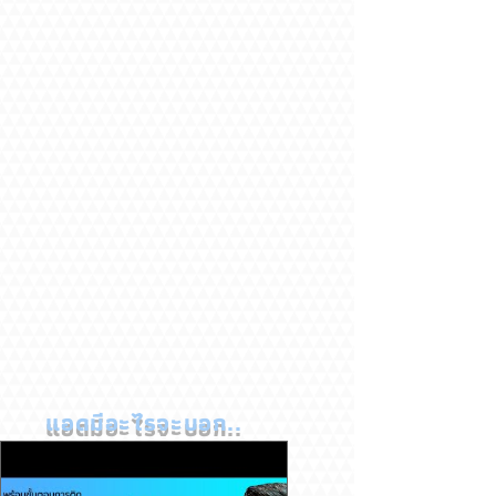
แอดมีอะไรจะบอก..