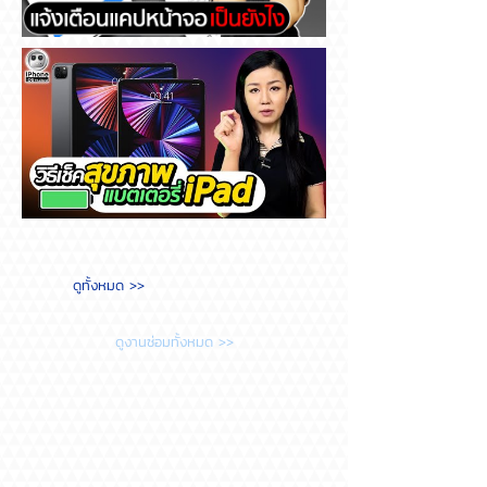
Messenger แจ้งเตือนแคปหน้า
จอ เป็นยังไง
วิธีเช็คสุขภาพแบตเตอรี่ iPad
ดูทั้งหมด >>
ต้องทำยังไง?
ดูงานซ่อมทั้งหมด >>