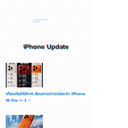
•งานซ่อม MacUp
Studio•
iPhone Update
เทียบกันให้ชัดๆ! ส่องคาดการณ์สเปก iPhone
18 Pro 👀📱✨