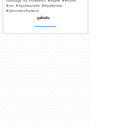
เรียงข้อมูล by Purepetch #Apple #iPhone
#ios #Appleupdate #Applenews
#iphoneiosthailand
ดูเพิ่มเติม