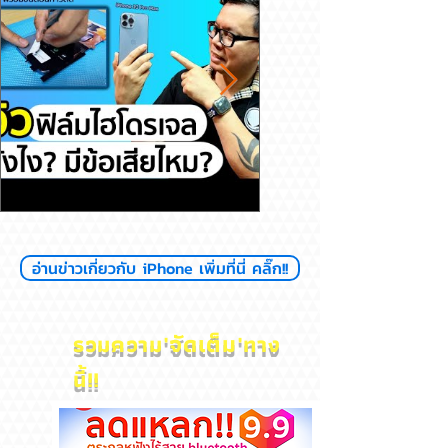
รีวิวฟิล์มไฮโดรเจล ดียังไงมีข้อ
สุขภาพแบตลด เครื่อง
อ่านข่าวเกี่ยวกับ iPhone เพิ่มที่นี่ คลิ๊ก!!
เสียไหม
ไหม? iPhone
'
จัดเต็ม'
รวมความ
ทาง
นี้!!