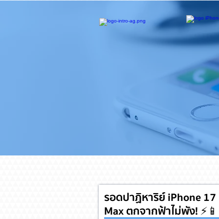
รอดปาฏิหาริย์ iPhone 17
Max ตกจากฟ้าไม่พัง! ⚡📱