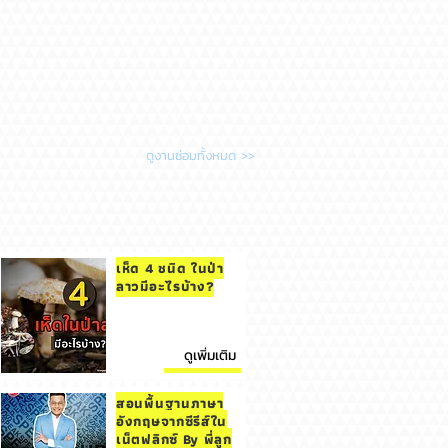
ดูงานซ่อมทั้งหมด >>
เห็ด 4 ชนิด ในป่า
ลาวมีอะไรบ้าง?
ดูเพิ่มเติม
สอนพื้นฐานภาษา
อังกฤษจากซีรีส์ใน
เน็ตฟลิกซ์ By พี่ลูก