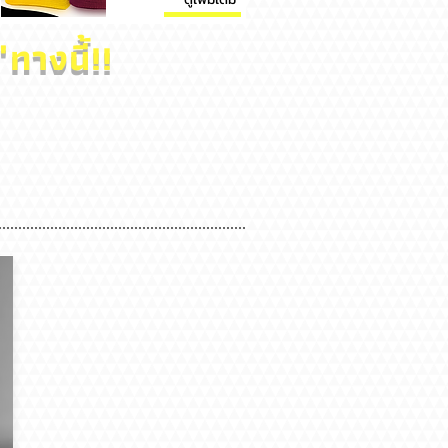
'
ทางนี้!!
เปรียบเทียบ iPhone 11Pro Vs. 12Pro Vs.
คิดว่าจะอดไจไ
iPhone 13Pro
ภาพจริงออกมาร