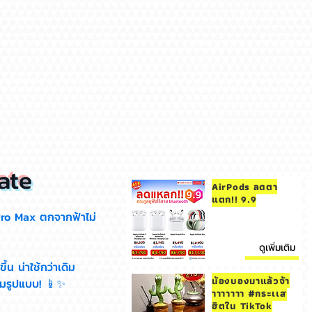
ate
AirPods ลดตา
แตก!! 9.9
Pro Max ตกจากฟ้าไม่
ดูเพิ่มเติม
น น่าใช้กว่าเดิม
น้องบองมาแล้วจ้า
มรูปแบบ! 📱✨
าาาาาาา #กระเเส
ฮิตใน TikTok