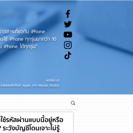
ทข่าวสารเกี่ยวกับ iPhone
ช้ iPhone ทุกรุ่นมากว่า 10
 iPhone ได้ทุกรุ่น"
แอดมิน เอ
่างซ่อมผลิตภัณฑ์ Apple จาก MacUp Studio)
งใช้รหัสผ่านแบบนี้อยู่หรือ
 ระวังบัญชีโดนเจาะไม่รู้