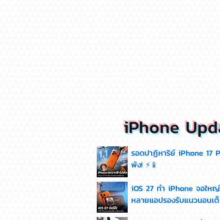
iPhone Upd
รอดปาฏิหาริย์ iPhone 17 
พัง! ⚡📱
iOS 27 ทำ iPhone จอใหญ่ขึ้
หลายแอปรองรับแนวนอนเต็