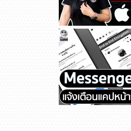
ซื้อ iPad , MacBook ราคานัก
แล้วนะ
Messenger แจ้งเตือนแคปหน้