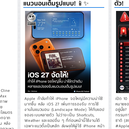
แนวนอนเต็มรูปแบบ! 📱✨
ตัว!
 Cline
 Max
Apple กำลังทำให้ iPhone จอใหญ่มีความน่าใช้
เปิด 10 
ายภาพ
มากขึ้น หลัง iOS 27 เพิ่มการรองรับ การใช้
หมายของ
ดย
งานในแนวนอน (Landscape Mode) ให้กับแอป
อยู่มั้
ิโลเมตร
ของระบบหลายตัว ไม่ว่าจะเป็น Shortcuts,
กรรมกา
ออกจาก
Weather และแอปอื่น ๆ ที่ก่อนหน้านี้ใช้งานได้
ชาติ (ส
ิน หลัง
เฉพาะแนวตั้งเป็นหลัก ส่งผลให้ผู้ใช้ iPhone หน้า
#Apple
ื่อตามหา