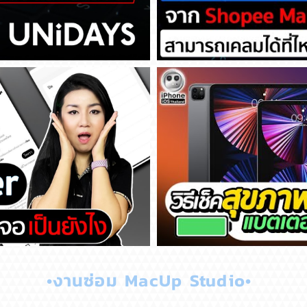
ศึกษา ต้องยืนยันสิทธิ์
สั่งแบตเตอรี่ Dissing 
เคลมได้ที่ไหนบ้าง
าจอ เป็นยังไง
วิธีเช็คสุขภาพแบตเตอรี่ 
•งานซ่อม MacUp Studio•