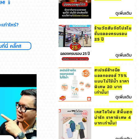
AM! 📱
ดูเพิ่มเติม
ท่าไหร่?
ร้านวัตสันจัดโปรโม
ชั่นฉลองครบรอบ
25 ปี
่นี่ คลิ๊ก!!
ดูเพิ่มเติม
สเปรย์ล้างมือ
แอลกอฮอล์ 75%
แบบไม่ใช้น้ำ ราคา
พิเศษ 20 บาท
เท่านั้น!
ดูเพิ่มเติม
เคสไอโฟน สีพื้นสุด
น่ารัก ราคาพิเศษ 4
บาทเท่านั้น!
ดูเพิ่มเติม