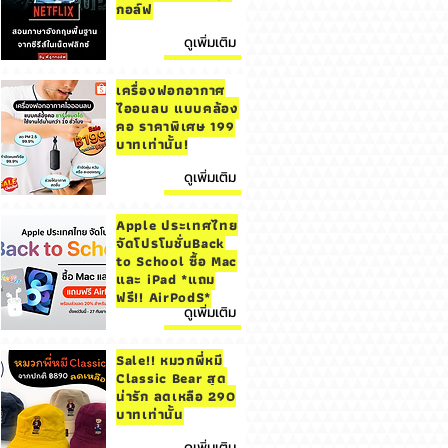
กอล์ฟ
ดูเพิ่มเติม
เครื่องฟอกอากาศ
ไออนลบ แบบคล้อง
คอ ราคาพิเศษ 199
บาทเท่านั้น!
ดูเพิ่มเติม
Apple ประเทศไทย
จัดโปรโมชั่นBack
to School ซื้อ Mac
และ iPad *แถม
ฟรี!! AirPodS*
ดูเพิ่มเติม
Sale!! หมวกพี่หมี
Classic Bear สุด
น่ารัก ลดเหลือ 290
บาทเท่านั้น
ดูเพิ่มเติม