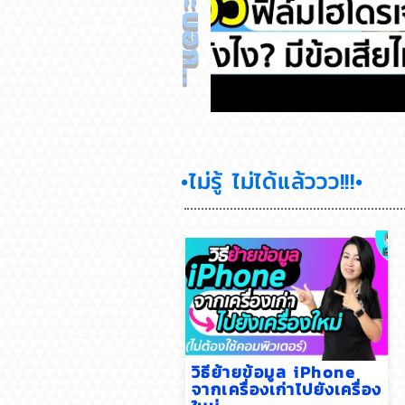
รีวิวฟิล์มไฮโดรเจล ดียังไงมีข้
•ไม่รู้ ไม่ได้แล้ววว!!!•
วิธีย้ายข้อมูล iPhone
จากเครื่องเก่าไปยังเครื่อง