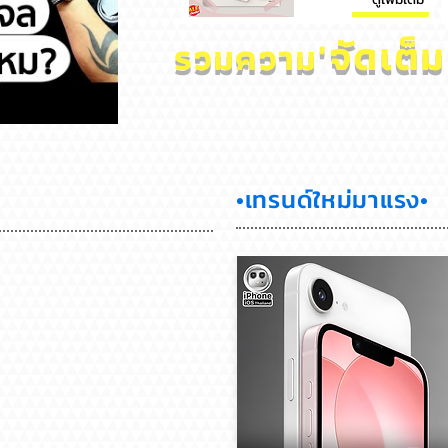
จัดเต็ม
'
รวมความ
อเสียไหม
สุขภาพแบตลด เครื่องปกติไหม? iPhone
•เทรนด์ใหม่มาแรง•