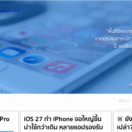
"พื้นที่อัพเด
จากประสบการณ์การใ
ปี ผมซ่อม
(ช
 Pro
iOS 27 ทำ iPhone จอใหญ่ขึ้น
🚨 ยั
น่าใช้กว่าเดิม หลายแอปรองรับ
เปล่า?