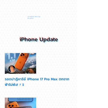
•งานซ่อม MacUp
Studio•
iPhone Update
รอดปาฏิหาริย์ iPhone 17 Pro Max ตกจาก
ฟ้าไม่พัง! ⚡📱