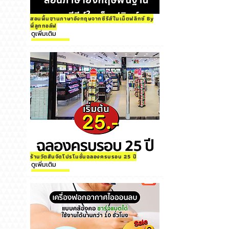
สอนพื้นฐานภาษาอังกฤษจากซีรีส์ในเน็ตฟลิกซ์ By
พี่ลูกกอล์ฟ
ดูเพิ่มเติม
ร้านวัตสันจัดโปรโมชั่นฉลองครบรอบ 25 ปี
ดูเพิ่มเติม