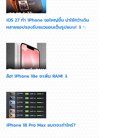
iOS 27 ทำ iPhone จอใหญ่ขึ้น น่าใช้กว่าเดิม
หลายแอปรองรับแนวนอนเต็มรูปแบบ! 📱✨
ลือ! iPhone 18e จะเพิ่ม RAM! 📱
iPhone 18 Pro Max แบตจะเท่าไหร่?