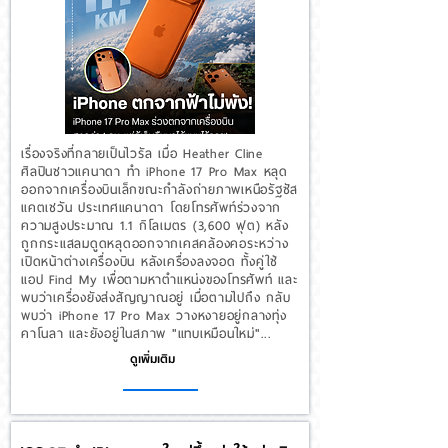
เรื่องจริงที่กลายเป็นไวรัล เมื่อ Heather Cline
ศิลปินชาวแคนาดา ทำ iPhone 17 Pro Max หลุด
ออกจากเครื่องบินเล็กขณะกำลังถ่ายภาพเหนือรัฐซัส
แคตเชวัน ประเทศแคนาดา โดยโทรศัพท์ร่วงจาก
ความสูงประมาณ 1.1 กิโลเมตร (3,600 ฟุต) หลัง
ถูกกระแสลมดูดหลุดออกจากเคสคล้องคอระหว่าง
เปิดหน้าต่างเครื่องบิน หลังเครื่องลงจอด ทั้งคู่ใช้
แอป Find My เพื่อตามหาตำแหน่งของโทรศัพท์ และ
พบว่าเครื่องยังส่งสัญญาณอยู่ เมื่อตามไปถึง กลับ
พบว่า iPhone 17 Pro Max วางหงายอยู่กลางทุ่ง
คาโนลา และยังอยู่ในสภาพ "แทบเหมือนใหม่"...
ดูเพิ่มเติม