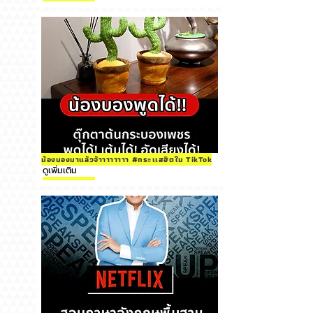
น้องบองมาแล้วจ้าาาาาาาา #กระเเสฮิตใน TikTok
ดูเพิ่มเติม