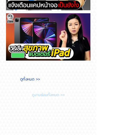
Messenger แจ้งเตือนแคปหน้า
จอ เป็นยังไง
วิธีเช็คสุขภาพแบตเตอรี่ iPad
ดูทั้งหมด >>
ต้องทำยังไง?
ดูงานซ่อมทั้งหมด >>