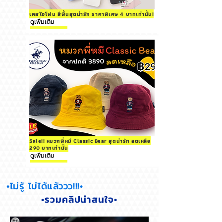
เคสไอโฟน สีพื้นสุดน่ารัก ราคาพิเศษ 4 บาทเท่านั้น!
ดูเพิ่มเติม
Sale!! หมวกพี่หมี Classic Bear สุดน่ารัก ลดเหลือ
290 บาทเท่านั้น
ดูเพิ่มเติม
•ไม่รู้ ไม่ได้แล้ววว!!!•
•รวมคลิปน่าสนใจ•