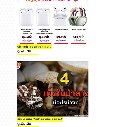
AirPods ลดตาแตก!! 9.9
ดูเพิ่มเติม
เห็ด 4 ชนิด ในป่าลาวมีอะไรบ้าง?
ดูเพิ่มเติม