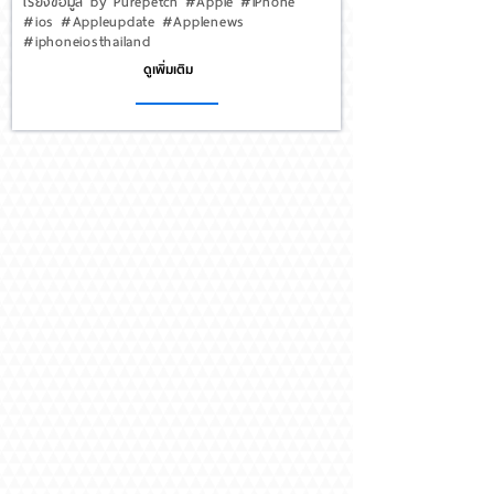
เรียงข้อมูล by Purepetch #Apple #iPhone
#ios #Appleupdate #Applenews
#iphoneiosthailand
ดูเพิ่มเติม