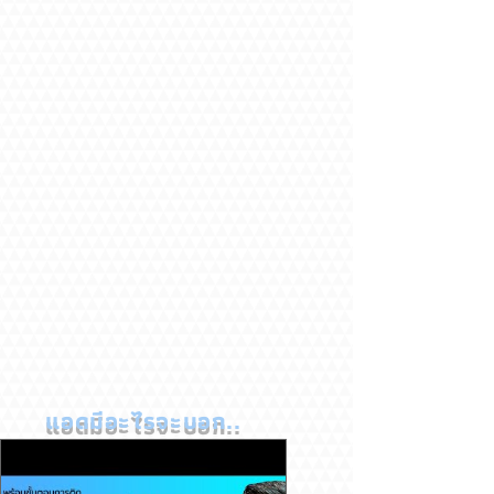
แอดมีอะไรจะบอก..