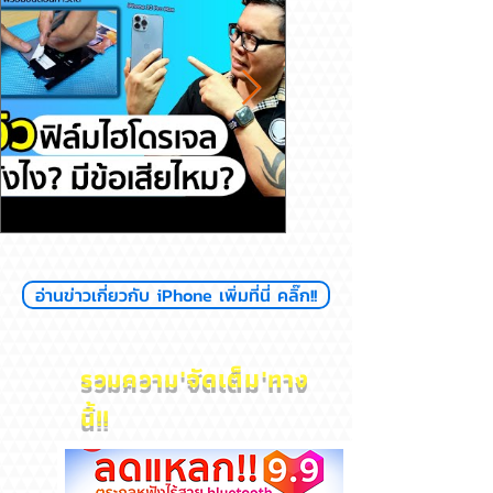
รีวิวฟิล์มไฮโดรเจล ดียังไงมีข้อ
สุขภาพแบตลด เครื่อง
อ่านข่าวเกี่ยวกับ iPhone เพิ่มที่นี่ คลิ๊ก!!
เสียไหม
ไหม? iPhone
'
จัดเต็ม'
รวมความ
ทาง
นี้!!