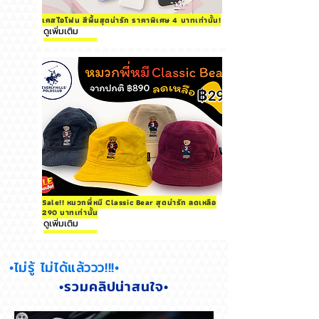
เคสไอโฟน สีพื้นสุดน่ารัก ราคาพิเศษ 4 บาทเท่านั้น!
ดูเพิ่มเติม
Sale!! หมวกพี่หมี Classic Bear สุดน่ารัก ลดเหลือ
290 บาทเท่านั้น
ดูเพิ่มเติม
•ไม่รู้ ไม่ได้แล้ววว!!!•
•รวมคลิปน่าสนใจ•