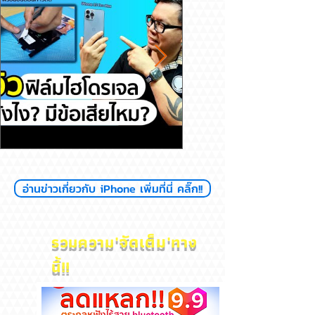
รีวิวฟิล์มไฮโดรเจล ดียังไงมีข้อ
สุขภาพแบตลด เครื่อง
อ่านข่าวเกี่ยวกับ iPhone เพิ่มที่นี่ คลิ๊ก!!
เสียไหม
ไหม? iPhone
'
จัดเต็ม'
รวมความ
ทาง
นี้!!