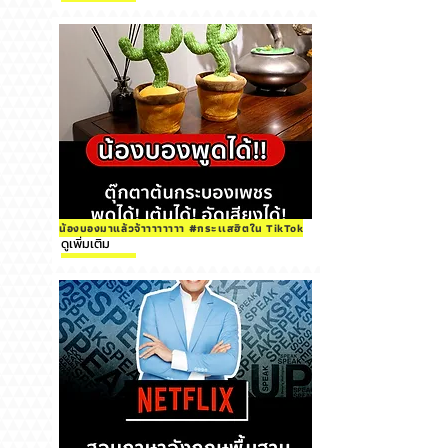
น้องบองมาแล้วจ้าาาาาาาา #กระเเสฮิตใน TikTok
ดูเพิ่มเติม