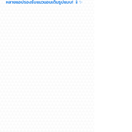
หลายแอปรองรับแนวนอนเต็มรูปแบบ! 📱✨