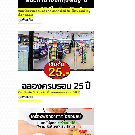
สอนพื้นฐานภาษาอังกฤษจากซีรีส์ในเน็ตฟลิกซ์ By
พี่ลูกกอล์ฟ
ดูเพิ่มเติม
ร้านวัตสันจัดโปรโมชั่นฉลองครบรอบ 25 ปี
ดูเพิ่มเติม