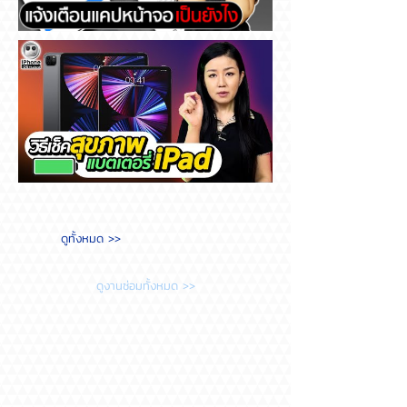
Messenger แจ้งเตือนแคปหน้า
จอ เป็นยังไง
วิธีเช็คสุขภาพแบตเตอรี่ iPad
ดูทั้งหมด >>
ต้องทำยังไง?
ดูงานซ่อมทั้งหมด >>