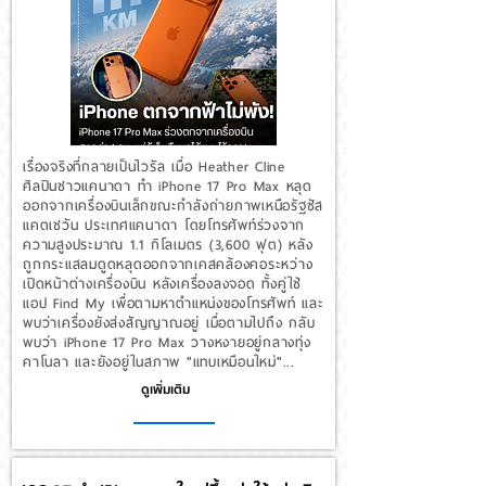
เรื่องจริงที่กลายเป็นไวรัล เมื่อ Heather Cline
ศิลปินชาวแคนาดา ทำ iPhone 17 Pro Max หลุด
ออกจากเครื่องบินเล็กขณะกำลังถ่ายภาพเหนือรัฐซัส
แคตเชวัน ประเทศแคนาดา โดยโทรศัพท์ร่วงจาก
ความสูงประมาณ 1.1 กิโลเมตร (3,600 ฟุต) หลัง
ถูกกระแสลมดูดหลุดออกจากเคสคล้องคอระหว่าง
เปิดหน้าต่างเครื่องบิน หลังเครื่องลงจอด ทั้งคู่ใช้
แอป Find My เพื่อตามหาตำแหน่งของโทรศัพท์ และ
พบว่าเครื่องยังส่งสัญญาณอยู่ เมื่อตามไปถึง กลับ
พบว่า iPhone 17 Pro Max วางหงายอยู่กลางทุ่ง
คาโนลา และยังอยู่ในสภาพ "แทบเหมือนใหม่"...
ดูเพิ่มเติม