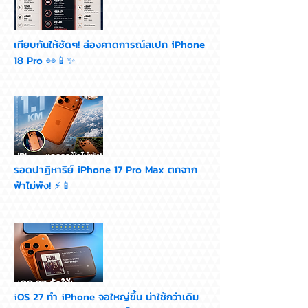
เทียบกันให้ชัดๆ! ส่องคาดการณ์สเปก iPhone
18 Pro 👀📱✨
รอดปาฏิหาริย์ iPhone 17 Pro Max ตกจาก
ฟ้าไม่พัง! ⚡📱
iOS 27 ทำ iPhone จอใหญ่ขึ้น น่าใช้กว่าเดิม