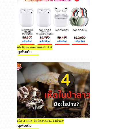
AirPods ลดตาแตก!! 9.9
ดูเพิ่มเติม
เห็ด 4 ชนิด ในป่าลาวมีอะไรบ้าง?
ดูเพิ่มเติม