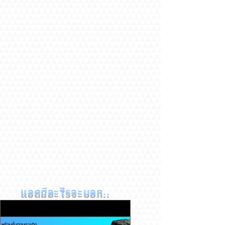
แอดมีอะไรจะบอก..