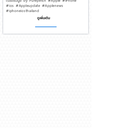
เรียงข้อมูล by Purepetch #Apple #iPhone
#ios #Appleupdate #Applenews
#iphoneiosthailand
ดูเพิ่มเติม