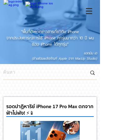
"พื้นที่อัพเดทข่าวสารเกี่ยวกับ iPhone
จากประสบการณ์การใช้ iPhone ทุกรุ่นมากว่า 10 ปี ผม
ซ่อม iPhone ได้ทุกรุ่น"
แอดมิน เอ
(ช่างซ่อมผลิตภัณฑ์ Apple จาก MacUp Studio)
รอดปาฏิหาริย์ iPhone 17 Pro Max ตกจาก
ฟ้าไม่พัง! ⚡📱