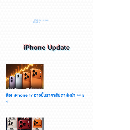
•งานซ่อม MacUp
Studio•
iPhone Update
ลือ! iPhone 17 อาจขึ้นราคาสัปดาห์หน้า 👀📱
⚡