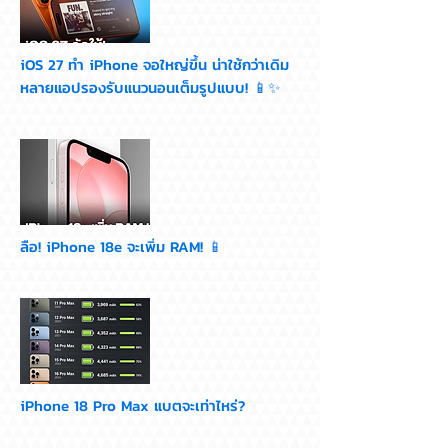
iOS 27 ทำ iPhone จอใหญ่ขึ้น น่าใช้กว่าเดิม
หลายแอปรองรับแนวนอนเต็มรูปแบบ! 📱✨
ลือ! iPhone 18e จะเพิ่ม RAM! 📱
iPhone 18 Pro Max แบตจะเท่าไหร่?