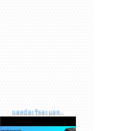
แอดมีอะไรจะบอก..