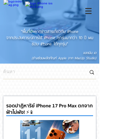
"พื้นที่อัพเดทข่าวสารเกี่ยวกับ iPhone
จากประสบการณ์การใช้ iPhone ทุกรุ่นมากว่า 10 ปี ผม
ซ่อม iPhone ได้ทุกรุ่น"
แอดมิน เอ
(ช่างซ่อมผลิตภัณฑ์ Apple จาก MacUp Studio)
รอดปาฏิหาริย์ iPhone 17 Pro Max ตกจาก
ฟ้าไม่พัง! ⚡📱