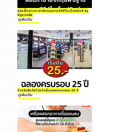
สอนพื้นฐานภาษาอังกฤษจากซีรีส์ในเน็ตฟลิกซ์ By
พี่ลูกกอล์ฟ
ดูเพิ่มเติม
ร้านวัตสันจัดโปรโมชั่นฉลองครบรอบ 25 ปี
ดูเพิ่มเติม