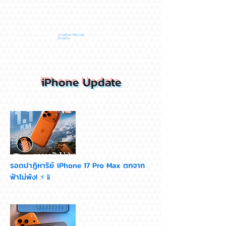
•งานซ่อม MacUp
Studio•
iPhone Update
รอดปาฏิหาริย์ iPhone 17 Pro Max ตกจาก
ฟ้าไม่พัง! ⚡📱