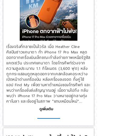
เรื่องจริงที่กลายเป็นไวรัล เมื่อ Heather Cline
ศิลปินชาวแคนาดา ทำ iPhone 17 Pro Max หลุด
ออกจากเครื่องบินเล็กขณะกำลังถ่ายภาพเหนือรัฐซัส
แคตเชวัน ประเทศแคนาดา โดยโทรศัพท์ร่วงจาก
ความสูงประมาณ 1.1 กิโลเมตร (3,600 ฟุต) หลัง
ถูกกระแสลมดูดหลุดออกจากเคสคล้องคอระหว่าง
เปิดหน้าต่างเครื่องบิน หลังเครื่องลงจอด ทั้งคู่ใช้
แอป Find My เพื่อตามหาตำแหน่งของโทรศัพท์ และ
พบว่าเครื่องยังส่งสัญญาณอยู่ เมื่อตามไปถึง กลับ
พบว่า iPhone 17 Pro Max วางหงายอยู่กลางทุ่ง
คาโนลา และยังอยู่ในสภาพ "แทบเหมือนใหม่"...
ดูเพิ่มเติม