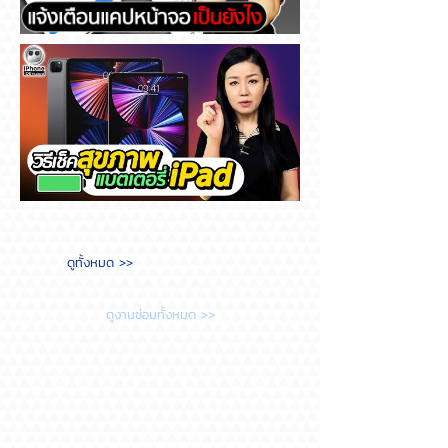
Messenger แจ้งเตือนแคปหน้า
จอ เป็นยังไง
วิธีเช็คสุขภาพแบตเตอรี่ iPad
ดูทั้งหมด >>
ต้องทำยังไง?
ดูงานซ่อมทั้งหมด >>