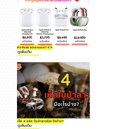
AirPods ลดตาแตก!! 9.9
ดูเพิ่มเติม
เห็ด 4 ชนิด ในป่าลาวมีอะไรบ้าง?
ดูเพิ่มเติม