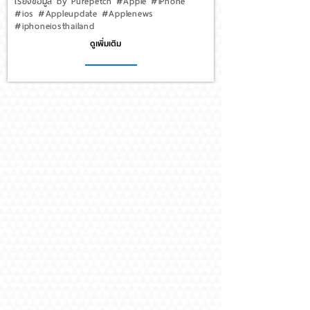
เรียงข้อมูล by Purepetch #Apple #iPhone
#ios #Appleupdate #Applenews
#iphoneiosthailand
ดูเพิ่มเติม