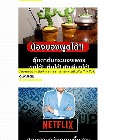
น้องบองมาแล้วจ้าาาาาาาา #กระเเสฮิตใน TikTok
ดูเพิ่มเติม