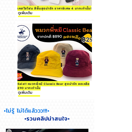
เคสไอโฟน สีพื้นสุดน่ารัก ราคาพิเศษ 4 บาทเท่านั้น!
ดูเพิ่มเติม
Sale!! หมวกพี่หมี Classic Bear สุดน่ารัก ลดเหลือ
290 บาทเท่านั้น
ดูเพิ่มเติม
•ไม่รู้ ไม่ได้แล้ววว!!!•
•รวมคลิปน่าสนใจ•