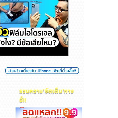
รีวิวฟิล์มไฮโดรเจล ดียังไงมีข้อ
สุขภาพแบตลด เครื่อง
อ่านข่าวเกี่ยวกับ iPhone เพิ่มที่นี่ คลิ๊ก!!
เสียไหม
ไหม? iPhone
'
จัดเต็ม'
รวมความ
ทาง
นี้!!