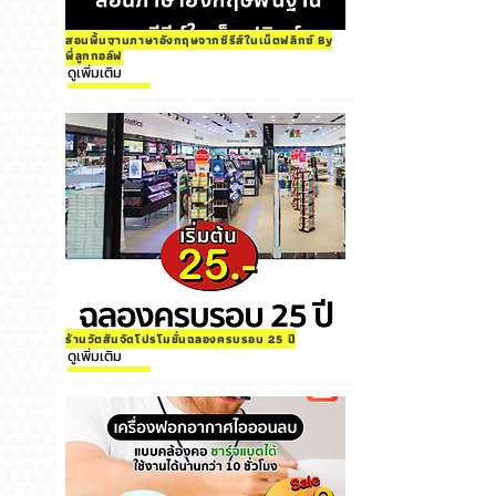
สอนพื้นฐานภาษาอังกฤษจากซีรีส์ในเน็ตฟลิกซ์ By
พี่ลูกกอล์ฟ
ดูเพิ่มเติม
ร้านวัตสันจัดโปรโมชั่นฉลองครบรอบ 25 ปี
ดูเพิ่มเติม