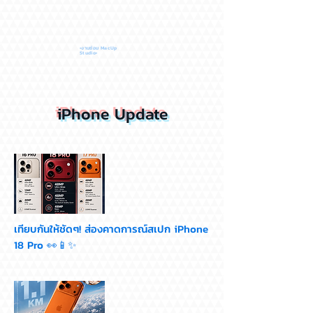
•งานซ่อม MacUp
Studio•
iPhone Update
เทียบกันให้ชัดๆ! ส่องคาดการณ์สเปก iPhone
18 Pro 👀📱✨