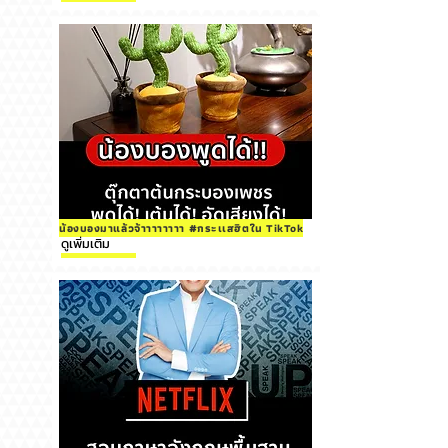
น้องบองมาแล้วจ้าาาาาาาา #กระเเสฮิตใน TikTok
ดูเพิ่มเติม