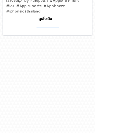
เรียงข้อมูล by Purepetch #Apple #iPhone
#ios #Appleupdate #Applenews
#iphoneiosthailand
ดูเพิ่มเติม