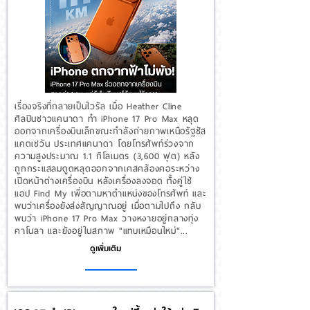
เรื่องจริงที่กลายเป็นไวรัล เมื่อ Heather Cline
ศิลปินชาวแคนาดา ทำ iPhone 17 Pro Max หลุด
ออกจากเครื่องบินเล็กขณะกำลังถ่ายภาพเหนือรัฐซัส
แคตเชวัน ประเทศแคนาดา โดยโทรศัพท์ร่วงจาก
ความสูงประมาณ 1.1 กิโลเมตร (3,600 ฟุต) หลัง
ถูกกระแสลมดูดหลุดออกจากเคสคล้องคอระหว่าง
เปิดหน้าต่างเครื่องบิน หลังเครื่องลงจอด ทั้งคู่ใช้
แอป Find My เพื่อตามหาตำแหน่งของโทรศัพท์ และ
พบว่าเครื่องยังส่งสัญญาณอยู่ เมื่อตามไปถึง กลับ
พบว่า iPhone 17 Pro Max วางหงายอยู่กลางทุ่ง
คาโนลา และยังอยู่ในสภาพ "แทบเหมือนใหม่"...
ดูเพิ่มเติม