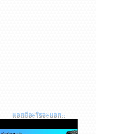
แอดมีอะไรจะบอก..