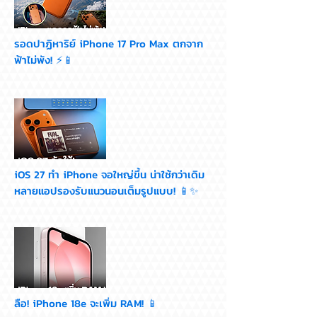
รอดปาฏิหาริย์ iPhone 17 Pro Max ตกจาก
ฟ้าไม่พัง! ⚡📱
iOS 27 ทำ iPhone จอใหญ่ขึ้น น่าใช้กว่าเดิม
หลายแอปรองรับแนวนอนเต็มรูปแบบ! 📱✨
ลือ! iPhone 18e จะเพิ่ม RAM! 📱