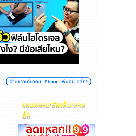
รีวิวฟิล์มไฮโดรเจล ดียังไงมีข้อ
สุขภาพแบตลด เครื่อง
อ่านข่าวเกี่ยวกับ iPhone เพิ่มที่นี่ คลิ๊ก!!
เสียไหม
ไหม? iPhone
'
จัดเต็ม'
รวมความ
ทาง
นี้!!