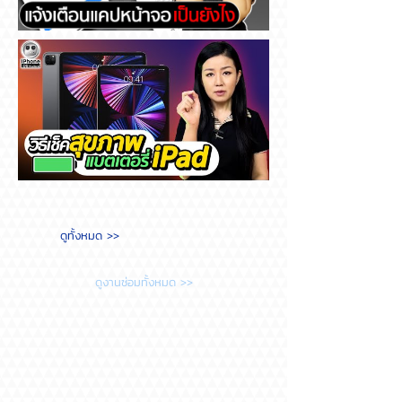
Messenger แจ้งเตือนแคปหน้า
จอ เป็นยังไง
วิธีเช็คสุขภาพแบตเตอรี่ iPad
ดูทั้งหมด >>
ต้องทำยังไง?
ดูงานซ่อมทั้งหมด >>