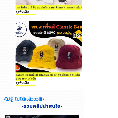
เคสไอโฟน สีพื้นสุดน่ารัก ราคาพิเศษ 4 บาทเท่านั้น!
ดูเพิ่มเติม
Sale!! หมวกพี่หมี Classic Bear สุดน่ารัก ลดเหลือ
290 บาทเท่านั้น
ดูเพิ่มเติม
•ไม่รู้ ไม่ได้แล้ววว!!!•
•รวมคลิปน่าสนใจ•