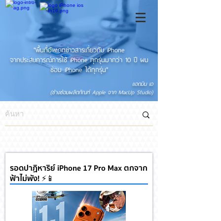
"พื้นที่อัพเดทข่าวสารเกี่ยวกับ iPhone
จากประสบการณ์การใช้ iPhone ทุกรุ่นมากว่า 10 ปี ผม
ซ่อม iPhone ได้ทุกรุ่น"
แอดมิน เอ
(ช่างซ่อมผลิตภัณฑ์ Apple จาก MacUp Studio)
รอดปาฏิหาริย์ iPhone 17 Pro Max ตกจาก
ฟ้าไม่พัง! ⚡📱