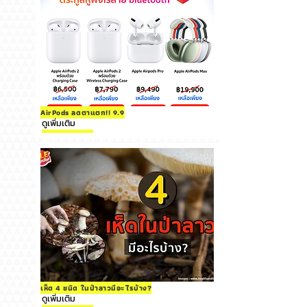
AirPods ลดตาแตก!! 9.9
ดูเพิ่มเติม
เห็ด 4 ชนิด ในป่าลาวมีอะไรบ้าง?
ดูเพิ่มเติม