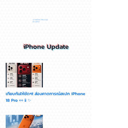
•งานซ่อม MacUp
Studio•
iPhone Update
เทียบกันให้ชัดๆ! ส่องคาดการณ์สเปก iPhone
18 Pro 👀📱✨