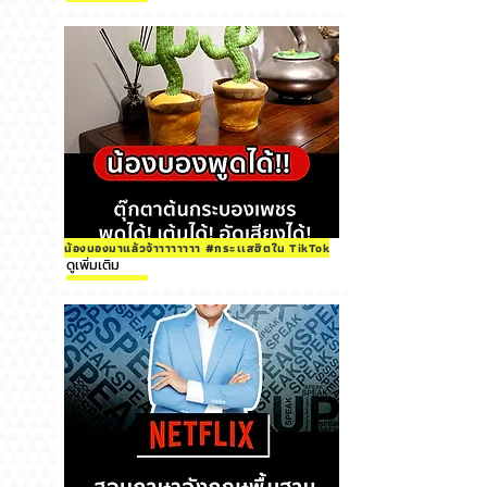
น้องบองมาแล้วจ้าาาาาาาา #กระเเสฮิตใน TikTok
ดูเพิ่มเติม