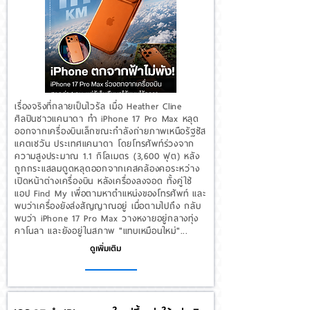
เรื่องจริงที่กลายเป็นไวรัล เมื่อ Heather Cline
ศิลปินชาวแคนาดา ทำ iPhone 17 Pro Max หลุด
ออกจากเครื่องบินเล็กขณะกำลังถ่ายภาพเหนือรัฐซัส
แคตเชวัน ประเทศแคนาดา โดยโทรศัพท์ร่วงจาก
ความสูงประมาณ 1.1 กิโลเมตร (3,600 ฟุต) หลัง
ถูกกระแสลมดูดหลุดออกจากเคสคล้องคอระหว่าง
เปิดหน้าต่างเครื่องบิน หลังเครื่องลงจอด ทั้งคู่ใช้
แอป Find My เพื่อตามหาตำแหน่งของโทรศัพท์ และ
พบว่าเครื่องยังส่งสัญญาณอยู่ เมื่อตามไปถึง กลับ
พบว่า iPhone 17 Pro Max วางหงายอยู่กลางทุ่ง
คาโนลา และยังอยู่ในสภาพ "แทบเหมือนใหม่"...
ดูเพิ่มเติม