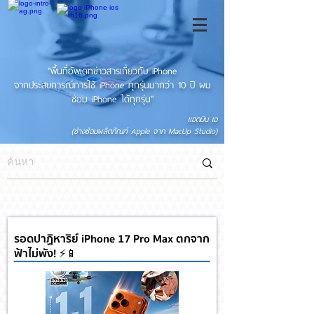
"พื้นที่อัพเดทข่าวสารเกี่ยวกับ iPhone
จากประสบการณ์การใช้ iPhone ทุกรุ่นมากว่า 10 ปี ผม
ซ่อม iPhone ได้ทุกรุ่น"
แอดมิน เอ
(ช่างซ่อมผลิตภัณฑ์ Apple จาก MacUp Studio)
รอดปาฏิหาริย์ iPhone 17 Pro Max ตกจาก
ฟ้าไม่พัง! ⚡📱