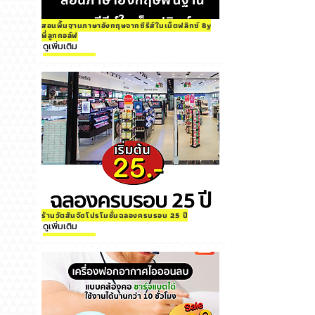
สอนพื้นฐานภาษาอังกฤษจากซีรีส์ในเน็ตฟลิกซ์ By
พี่ลูกกอล์ฟ
ดูเพิ่มเติม
ร้านวัตสันจัดโปรโมชั่นฉลองครบรอบ 25 ปี
ดูเพิ่มเติม