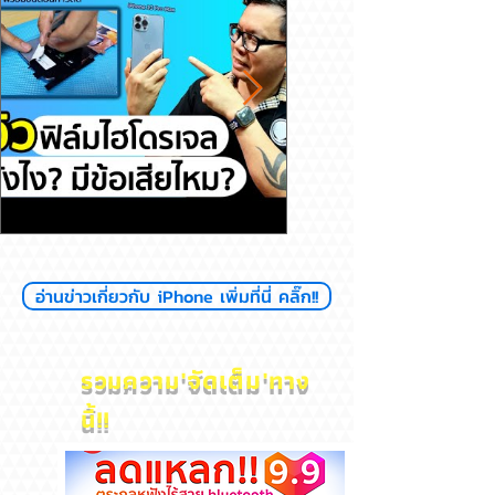
รีวิวฟิล์มไฮโดรเจล ดียังไงมีข้อ
สุขภาพแบตลด เครื่อง
อ่านข่าวเกี่ยวกับ iPhone เพิ่มที่นี่ คลิ๊ก!!
เสียไหม
ไหม? iPhone
'
จัดเต็ม'
รวมความ
ทาง
นี้!!