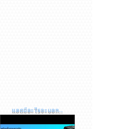
แอดมีอะไรจะบอก..