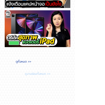
Messenger แจ้งเตือนแคปหน้า
จอ เป็นยังไง
วิธีเช็คสุขภาพแบตเตอรี่ iPad
ดูทั้งหมด >>
ต้องทำยังไง?
ดูงานซ่อมทั้งหมด >>