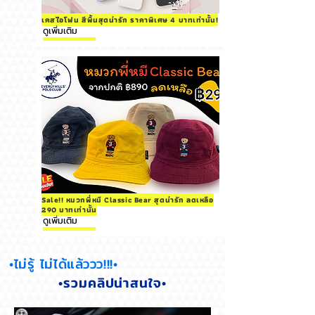
เคสไอโฟน สีพื้นสุดน่ารัก ราคาพิเศษ 4 บาทเท่านั้น!
ดูเพิ่มเติม
Sale!! หมวกพี่หมี Classic Bear สุดน่ารัก ลดเหลือ
290 บาทเท่านั้น
ดูเพิ่มเติม
•ไม่รู้ ไม่ได้แล้ววว!!!•
•รวมคลิปน่าสนใจ•