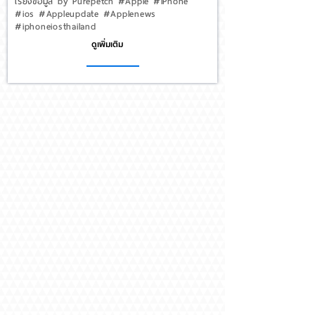
เรียงข้อมูล by Purepetch #Apple #iPhone
#ios #Appleupdate #Applenews
#iphoneiosthailand
ดูเพิ่มเติม