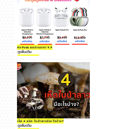
AirPods ลดตาแตก!! 9.9
ดูเพิ่มเติม
เห็ด 4 ชนิด ในป่าลาวมีอะไรบ้าง?
ดูเพิ่มเติม