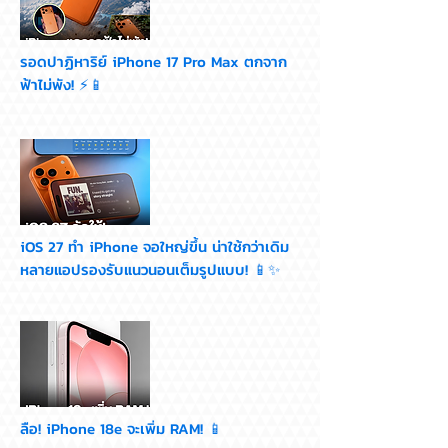
รอดปาฏิหาริย์ iPhone 17 Pro Max ตกจาก
ฟ้าไม่พัง! ⚡📱
iOS 27 ทำ iPhone จอใหญ่ขึ้น น่าใช้กว่าเดิม
หลายแอปรองรับแนวนอนเต็มรูปแบบ! 📱✨
ลือ! iPhone 18e จะเพิ่ม RAM! 📱