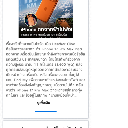
เรื่องจริงที่กลายเป็นไวรัล เมื่อ Heather Cline
ศิลปินชาวแคนาดา ทำ iPhone 17 Pro Max หลุด
ออกจากเครื่องบินเล็กขณะกำลังถ่ายภาพเหนือรัฐซัส
แคตเชวัน ประเทศแคนาดา โดยโทรศัพท์ร่วงจาก
ความสูงประมาณ 1.1 กิโลเมตร (3,600 ฟุต) หลัง
ถูกกระแสลมดูดหลุดออกจากเคสคล้องคอระหว่าง
เปิดหน้าต่างเครื่องบิน หลังเครื่องลงจอด ทั้งคู่ใช้
แอป Find My เพื่อตามหาตำแหน่งของโทรศัพท์ และ
พบว่าเครื่องยังส่งสัญญาณอยู่ เมื่อตามไปถึง กลับ
พบว่า iPhone 17 Pro Max วางหงายอยู่กลางทุ่ง
คาโนลา และยังอยู่ในสภาพ "แทบเหมือนใหม่"...
ดูเพิ่มเติม