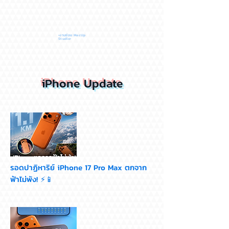
•งานซ่อม MacUp
Studio•
iPhone Update
รอดปาฏิหาริย์ iPhone 17 Pro Max ตกจาก
ฟ้าไม่พัง! ⚡📱