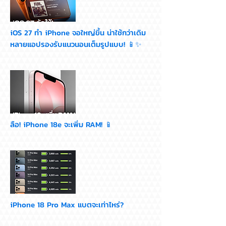
iOS 27 ทำ iPhone จอใหญ่ขึ้น น่าใช้กว่าเดิม
หลายแอปรองรับแนวนอนเต็มรูปแบบ! 📱✨
ลือ! iPhone 18e จะเพิ่ม RAM! 📱
iPhone 18 Pro Max แบตจะเท่าไหร่?