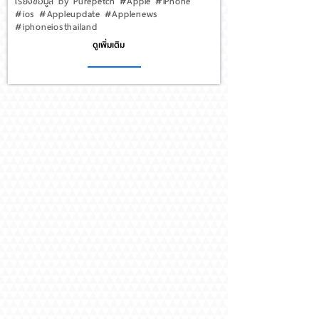
เรียงข้อมูล by Purepetch #Apple #iPhone
#ios #Appleupdate #Applenews
#iphoneiosthailand
ดูเพิ่มเติม