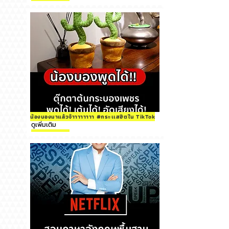
น้องบองมาแล้วจ้าาาาาาาา #กระเเสฮิตใน TikTok
ดูเพิ่มเติม