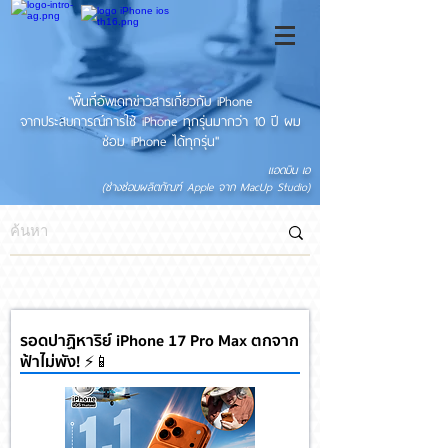
"พื้นที่อัพเดทข่าวสารเกี่ยวกับ iPhone
จากประสบการณ์การใช้ iPhone ทุกรุ่นมากว่า 10 ปี ผม
ซ่อม iPhone ได้ทุกรุ่น"
แอดมิน เอ
(ช่างซ่อมผลิตภัณฑ์ Apple จาก MacUp Studio)
รอดปาฏิหาริย์ iPhone 17 Pro Max ตกจาก
ฟ้าไม่พัง! ⚡📱