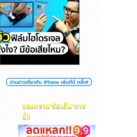
รีวิวฟิล์มไฮโดรเจล ดียังไงมีข้อ
สุขภาพแบตลด เครื่อง
อ่านข่าวเกี่ยวกับ iPhone เพิ่มที่นี่ คลิ๊ก!!
เสียไหม
ไหม? iPhone
'
จัดเต็ม'
รวมความ
ทาง
นี้!!