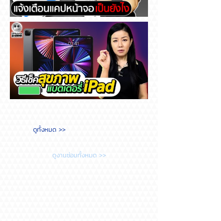
Messenger แจ้งเตือนแคปหน้า
จอ เป็นยังไง
วิธีเช็คสุขภาพแบตเตอรี่ iPad
ดูทั้งหมด >>
ต้องทำยังไง?
ดูงานซ่อมทั้งหมด >>