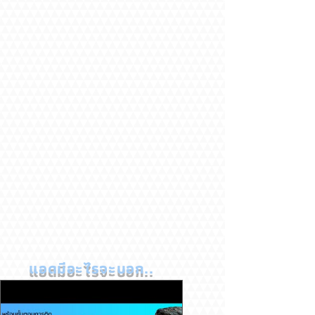
แอดมีอะไรจะบอก..