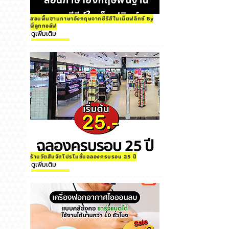
สอนพื้นฐานภาษาอังกฤษจากซีรีส์ในเน็ตฟลิกซ์ By
พี่ลูกกอล์ฟ
ดูเพิ่มเติม
ร้านวัตสันจัดโปรโมชั่นฉลองครบรอบ 25 ปี
ดูเพิ่มเติม