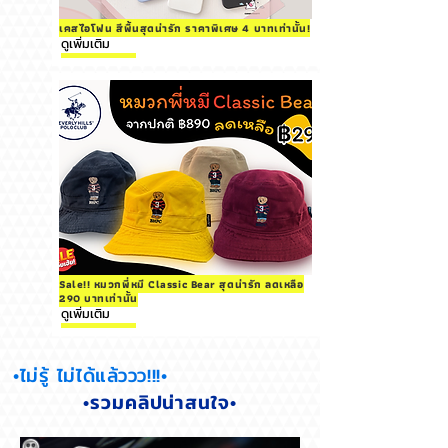
เคสไอโฟน สีพื้นสุดน่ารัก ราคาพิเศษ 4 บาทเท่านั้น!
ดูเพิ่มเติม
Sale!! หมวกพี่หมี Classic Bear สุดน่ารัก ลดเหลือ
290 บาทเท่านั้น
ดูเพิ่มเติม
•ไม่รู้ ไม่ได้แล้ววว!!!•
•รวมคลิปน่าสนใจ•