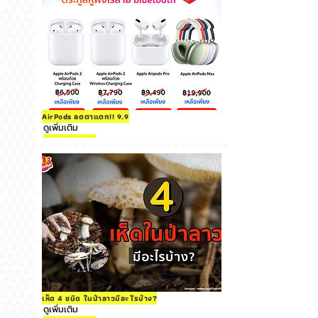
AirPods ลดตาแตก!! 9.9
ดูเพิ่มเติม
เห็ด 4 ชนิด ในป่าลาวมีอะไรบ้าง?
ดูเพิ่มเติม