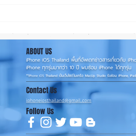
รอดปาฏิหาริย์ iPhone 17 Pro
iOS 
Max ตกจากฟ้าไม่พัง! ⚡📱
น่าใช
แนวน
ABOUT US
iPhone iOS Thailand พื้นที่อัพเดทข่าวสารเกี่ยวกับ 
iPhone ทุกรุ่นมากว่า 10 ปี ผมซ่อม iPhone ได้ทุกรุ่น
**
iPhone iOS
Thailand เป็นเว็บไซต์ในเครือ MacUp Studio รับซ่อม iPhone, iPa
Contact Us
iphoneiosthailand@gmail.com
Follow Us