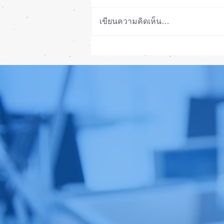
เขียนความคิดเห็น…
เทียบกันให้ชัดๆ! ส่องคาดการณ์
สเปก iPhone 18 Pro 👀📱✨