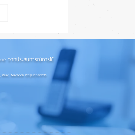
27 ทำ iPhone จอใหญ่ขึ้น
้กว่าเดิม หลายแอปรองรับ
อนเต็มรูปแบบ! 📱✨
iPhone จากประสบการณ์การใช้
d, iMac, Macbook ทุกรุ่นทุกอาการ