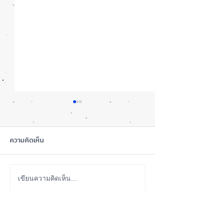
ความคิดเห็น
iOS 27 Beta 4 เพิ่มฟีเจอร์
ลือ! iPhone 18 P
เขียนความคิดเห็น…
ใหม่ พร้อมแก้บั๊กชุดใหญ่
เกรดน้อย แต่ราคาจ
เตรียมความพร้อมก่อนปล่อย
กลับมาเล็ง iPhon