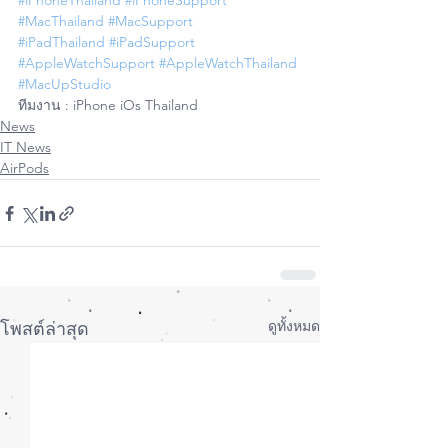
#iPhoneThailand
#iPhoneSupport
#MacThailand
#MacSupport
#iPadThailand
#iPadSupport
#AppleWatchSupport
#AppleWatchThailand
#MacUpStudio
ทีมงาน : iPhone iOs Thailand
News
IT News
AirPods
ดูทั้งหมด
โพสต์ล่าสุด