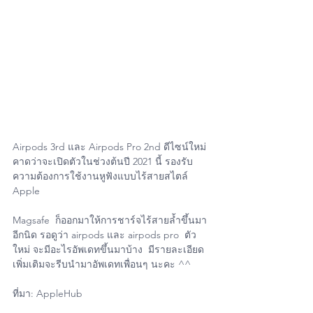
Airpods 3rd และ Airpods Pro 2nd ดีไซน์ใหม่
คาดว่าจะเปิดตัวในช่วงต้นปี 2021 นี้ รองรับ
ความต้องการใช้งานหูฟังแบบไร้สายสไตล์ 
Apple 
Magsafe  ก็ออกมาให้การชาร์จไร้สายล้ำขึ้นมา
อีกนิด รอดูว่า airpods และ airpods pro  ตัว
ใหม่ จะมีอะไรอัพเดทขึ้นมาบ้าง  มีรายละเอียด
เพิ่มเติมจะรีบนำมาอัพเดทเพื่อนๆ นะคะ ^^
ที่มา: AppleHub