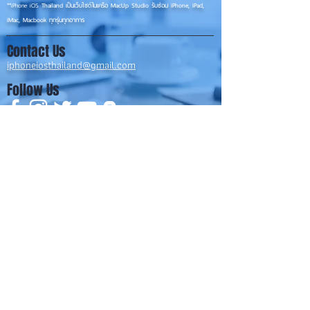
**
iPhone iOS
Thailand เป็นเว็บไซต์ในเครือ MacUp Studio รับซ่อม iPhone, iPad,
iMac, Macbook ทุกรุ่นทุกอาการ
Contact Us
iphoneiosthailand@gmail.com
Follow Us
HOME
NEWS
TRENDS
MACUP STUDIO
KNOWLEDGE
EV Cars
เรื่องเด่น
General
งานซ่อมต่างๆ
Os / iOs
Fashion
แอดอยากบอก
iT
Android
ข่าว iPhone
Food
ซ่อมการ์ดจอ
Health
About Us
Sports
Food
อะไหล่ช่าง
Beauty
เครื่องมือสอง
HOW TO
VIDEO
จัดเต็ม!!
เกี่ยวกับเรา