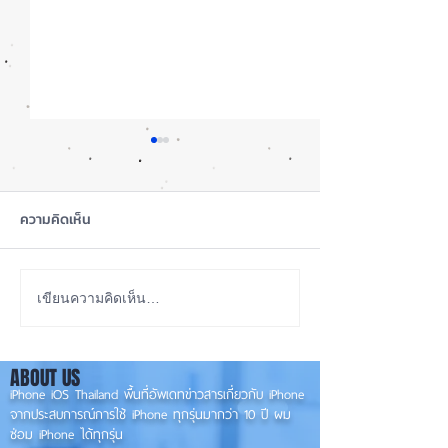
ความคิดเห็น
iOS 27 Beta 4 เพิ่มฟีเจอร์
ลือ! iPhone 18 P
เขียนความคิดเห็น…
ใหม่ พร้อมแก้บั๊กชุดใหญ่
เกรดน้อย แต่ราคาจ
เตรียมความพร้อมก่อนปล่อย
กลับมาเล็ง iPhon
ABOUT US
เวอร์ชันเต็ม! 📱
รุ่นเก่า 📱🤳
iPhone iOS Thailand พื้นที่อัพเดทข่าวสารเกี่ยวกับ iPhone
จากประสบการณ์การใช้ iPhone ทุกรุ่นมากว่า 10 ปี ผม
ซ่อม iPhone ได้ทุกรุ่น