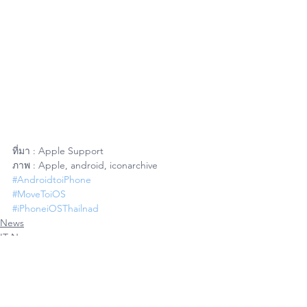
ที่มา : Apple Support
ภาพ : Apple, android, iconarchive
#AndroidtoiPhone
#MoveToiOS
#iPhoneiOSThailnad
News
IT News
iPhone