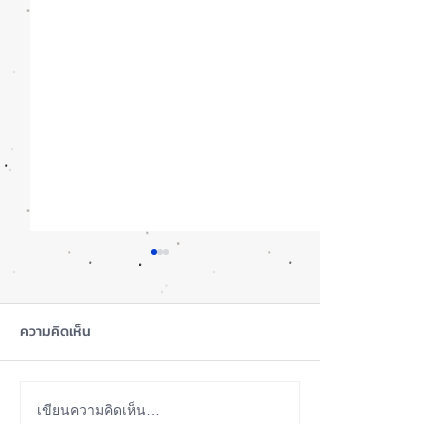
ความคิดเห็น
ลือ! iPhone 18e จะเพิ่ม
ซื้อรุ่นไหนดี? iP
เขียนความคิดเห็น…
RAM! 📱
Pro หรือ Ultra 📱