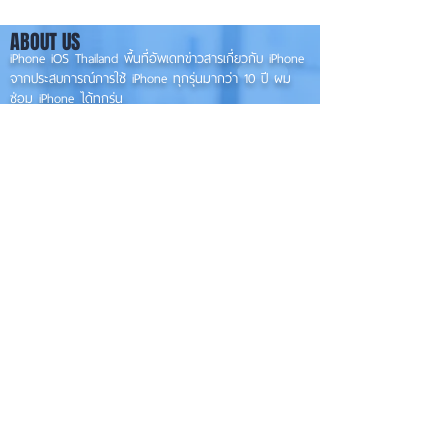
เตรียมความพร้อม
ABOUT US
เวอร์ชันเต็ม! 📱
iPhone iOS Thailand พื้นที่อัพเดทข่าวสารเกี่ยวกับ iPhone
จากประสบการณ์การใช้ iPhone ทุกรุ่นมากว่า 10 ปี ผม
ซ่อม iPhone ได้ทุกรุ่น
**
iPhone iOS
Thailand เป็นเว็บไซต์ในเครือ MacUp Studio รับซ่อม iPhone, iPad,
iMac, Macbook ทุกรุ่นทุกอาการ
Contact Us
iphoneiosthailand@gmail.com
Follow Us
HOME
NEWS
TRENDS
MACUP STUDIO
KNOWLEDGE
EV Cars
เรื่องเด่น
General
งานซ่อมต่างๆ
Os / iOs
Fashion
แอดอยากบอก
iT
Android
ข่าว iPhone
Food
ซ่อมการ์ดจอ
Health
About Us
Sports
Food
อะไหล่ช่าง
Beauty
เครื่องมือสอง
HOW TO
VIDEO
จัดเต็ม!!
เกี่ยวกับเรา