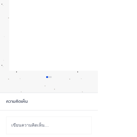
ความคิดเห็น
ซื้อรุ่นไหนดี? iPhone 18
iOS 27 Beta 4 เพิ
เขียนความคิดเห็น…
Pro หรือ Ultra 📱
ใหม่ พร้อมแก้บั๊กช