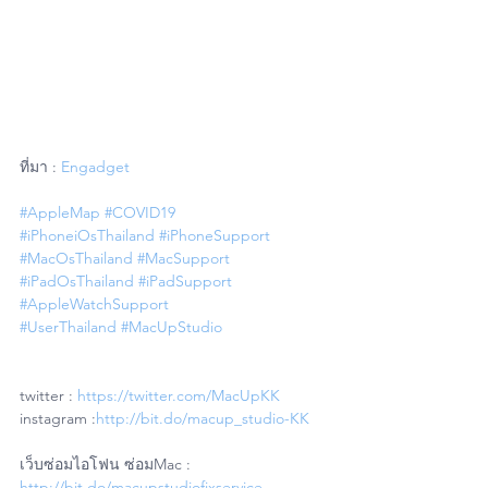
ที่มา : 
Engadget
#AppleMap
#COVID19
#iPhoneiOsThailand
#iPhoneSupport
#MacOsThailand
#MacSupport
#iPadOsThailand
#iPadSupport
#AppleWatchSupport
#UserThailand
#MacUpStudio
twitter : 
https://twitter.com/MacUpKK
instagram :
http://bit.do/macup_studio-KK
เว็บซ่อมไอโฟน ซ่อมMac : 
http://bit.do/macupstudiofixservice