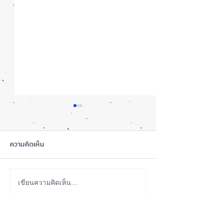
ความคิดเห็น
iOS 27 Beta 4 เพิ่มฟีเจอร์
ลือ! iPhone 18 P
เขียนความคิดเห็น…
ใหม่ พร้อมแก้บั๊กชุดใหญ่
เกรดน้อย แต่ราคาจ
เตรียมความพร้อมก่อนปล่อย
กลับมาเล็ง iPhon