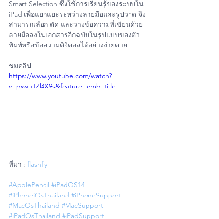
Smart Selection ซึ่งใช้การเรียนรู้ของระบบใน 
iPad เพื่อแยกแยะระหว่างลายมือและรูปวาด จึง
สามารถเลือก ตัด และวางข้อความที่เขียนด้วย
ลายมือลงในเอกสารอีกฉบับในรูปแบบของตัว
พิมพ์หรือข้อความดิจิตอลได้อย่างง่ายดาย
ชมคลิป 
https://www.youtube.com/watch?
v=pvwuJZl4X9s&feature=emb_title
ที่มา : 
flashfly
#ApplePencil
#iPadOS14
#iPhoneiOsThailand
#iPhoneSupport
#MacOsThailand
#MacSupport
#iPadOsThailand
#iPadSupport