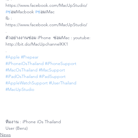
https://www.facebook.com/MacUpStudio/
#ซ
่อมMacbook 
#ซ
่อมiMac 
fb : 
https://www.facebook.com/MacUpStudio/
.
ตัวอย่างงานซ่อม iPhone  ซ่อมMac : youtube: 
http://bit.do/MacUpchannelKK1
.
#Apple
#Prepear
#iPhoneiOsThailand
#iPhoneSupport
#MacOsThailand
#MacSupport
#iPadOsThailand
#iPadSupport
#AppleWatchSupport
#UserThailand
#MacUpStudio
ทีมงาน : iPhone iOs Thailand 
User (Benz)
News