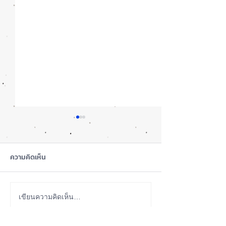
ความคิดเห็น
iOS 27 Beta 4 เพิ่มฟีเจอร์
ลือ! iPhone 18 P
เขียนความคิดเห็น…
ใหม่ พร้อมแก้บั๊กชุดใหญ่
เกรดน้อย แต่ราคาจ