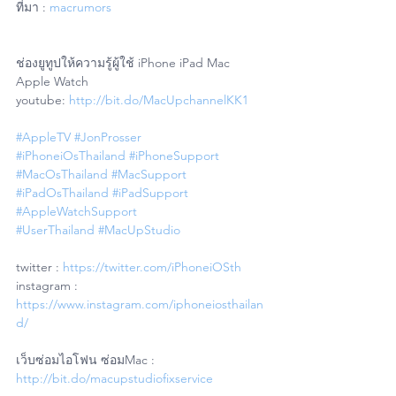
ที่มา : 
macrumors
ช่องยูทูปให้ความรู้ผู้ใช้ iPhone iPad Mac 
Apple Watch
youtube: 
http://bit.do/MacUpchannelKK1
#AppleTV
#JonProsser
#iPhoneiOsThailand
#iPhoneSupport
#MacOsThailand
#MacSupport
#iPadOsThailand
#iPadSupport
#AppleWatchSupport
#UserThailand
#MacUpStudio
twitter : 
https://twitter.com/iPhoneiOSth
instagram : 
https://www.instagram.com/iphoneiosthailan
d/
เว็บซ่อมไอโฟน ซ่อมMac : 
http://bit.do/macupstudiofixservice