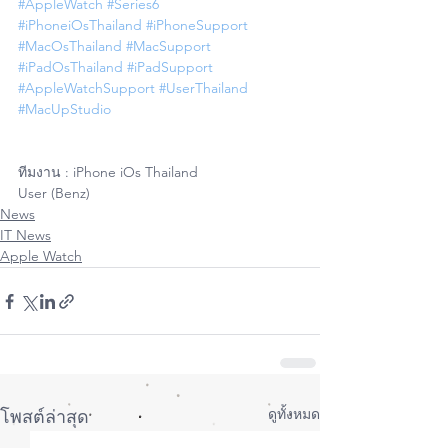
#AppleWatch
#Series6
#iPhoneiOsThailand
#iPhoneSupport
#MacOsThailand
#MacSupport
#iPadOsThailand
#iPadSupport
#AppleWatchSupport
#UserThailand
#MacUpStudio
ทีมงาน : iPhone iOs Thailand 
User (Benz)
News
IT News
Apple Watch
ดูทั้งหมด
โพสต์ล่าสุด