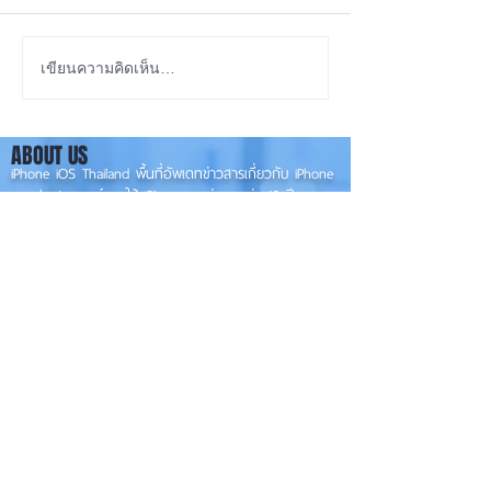
iOS 27 ทำ iPhone จอใหญ่
ลือ! iPhone 18e จ
เขียนความคิดเห็น…
ขึ้น น่าใช้กว่าเดิม หลายแอปร
RAM! 📱
องรับแนวนอนเต็มรูปแบบ! 📱
ABOUT US
✨
iPhone iOS Thailand พื้นที่อัพเดทข่าวสารเกี่ยวกับ iPhone
จากประสบการณ์การใช้ iPhone ทุกรุ่นมากว่า 10 ปี ผม
ซ่อม iPhone ได้ทุกรุ่น
**
iPhone iOS
Thailand เป็นเว็บไซต์ในเครือ MacUp Studio รับซ่อม iPhone, iPad,
iMac, Macbook ทุกรุ่นทุกอาการ
Contact Us
iphoneiosthailand@gmail.com
Follow Us
HOME
NEWS
TRENDS
MACUP STUDIO
KNOWLEDGE
EV Cars
เรื่องเด่น
General
งานซ่อมต่างๆ
Os / iOs
Fashion
แอดอยากบอก
iT
Android