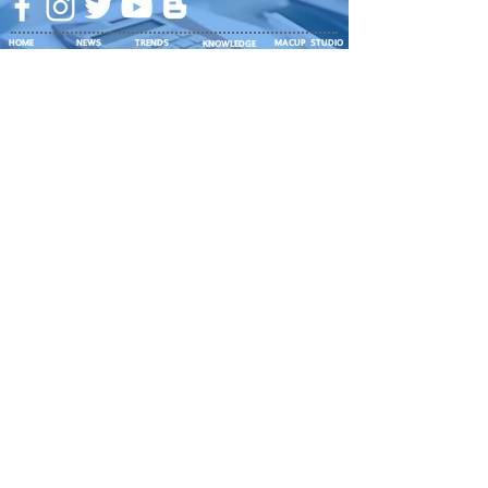
HOME
NEWS
TRENDS
MACUP STUDIO
KNOWLEDGE
EV Cars
เรื่องเด่น
General
งานซ่อมต่างๆ
Os / iOs
Fashion
แอดอยากบอก
iT
Android
ข่าว iPhone
Food
ซ่อมการ์ดจอ
Health
About Us
Sports
Food
อะไหล่ช่าง
Beauty
เครื่องมือสอง
HOW TO
VIDEO
จัดเต็ม!!
เกี่ยวกับเรา