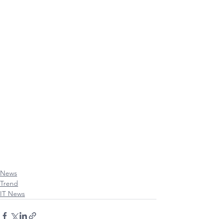
#iPhone
#iPad
#Mac
#Apple
#MacbookPro
#iMac
#MacbookAir
#Retina
#Touchbar
#MacPro
#iPadMini
#iPadPro
#iPhone11
#iPhone11Pro
#iPhone11ProMax
#AppleWatch
#iOs
#Os
#iPadOs
#iPhoneiOsThailand
#ItUser
#iPhoneiOsUser
#iPadOsUser
#UserThailand
#MacUpStudio
#FixitUp
News
Trend
IT News