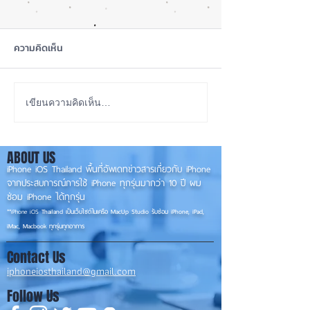
ความคิดเห็น
เทียบกันให้ชัดๆ! ส่องคาด
รอดปาฏิหาริย์ iP
เขียนความคิดเห็น…
การณ์สเปก iPhone 18 Pro
Pro Max ตกจากฟ้า
👀📱✨
📱
ABOUT US
iPhone iOS Thailand พื้นที่อัพเดทข่าวสารเกี่ยวกับ iPhone
จากประสบการณ์การใช้ iPhone ทุกรุ่นมากว่า 10 ปี ผม
ซ่อม iPhone ได้ทุกรุ่น
**
iPhone iOS
Thailand เป็นเว็บไซต์ในเครือ MacUp Studio รับซ่อม iPhone, iPad,
iMac, Macbook ทุกรุ่นทุกอาการ
Contact Us
iphoneiosthailand@gmail.com
Follow Us