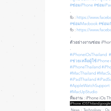
#ซ่อมiPhone
#ซ่อมiPa
.
fb : 
https://www.face
#ซ่อมMacbook
#ซ่อม
fb : 
https://www.face
.
ตัวอย่างงานซ่อม iPhon
.
#iPhoneiOsThailand
#ช่วยเหลือผู้ใช้iPhone
#iPhoneThailand
#iPh
#MacThailand
#MacSu
#iPadThailand
#iPadS
#AppleWatchSupport
#MacUpStudio
ทีมงาน : iPhone iOs T
iPhone iOSThiland
google
News
Technology
Os