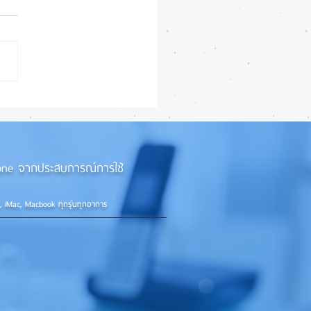
7 Beta 4 เพิ่มฟีเจอร์ใหม่
แก้บั๊กชุดใหญ่ เตรียมความ
ก่อนปล่อยเวอร์ชันเต็ม! 📱
iPhone จากประสบการณ์การใช้
d, iMac, Macbook ทุกรุ่นทุกอาการ