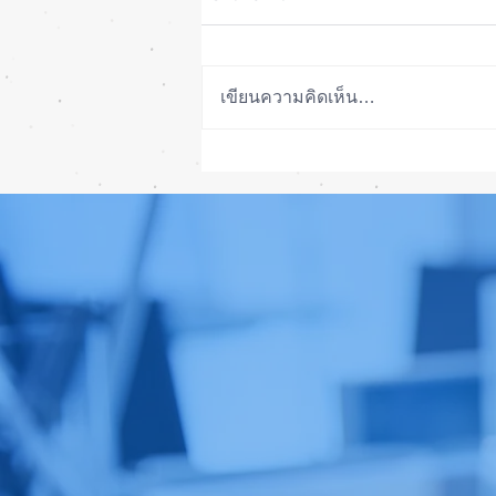
เขียนความคิดเห็น…
ลือ! iPhone 18e จะเพิ่ม RAM!
📱